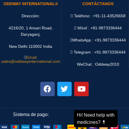
ODDWAY INTERNATIONAL®
CONTÁCTANOS
Dirección:
Teléfono : +91-11-43526658
4216/20, 1 Ansari Road,
Móvil : +91-9873336444
Daryaganj,
WhatsApp :
+91-9873336444
New Delhi 110002 India
Telegram : +91-9873336444
Email:
sales@oddwayinternational.com
WeChat : Oddway2010
Sistema de pago:
Sistema de envío: