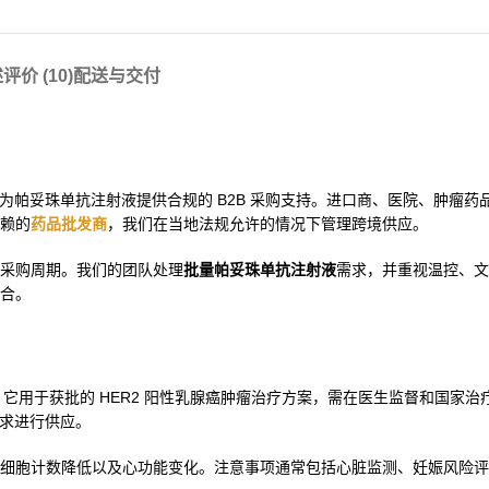
述
评价 (10)
配送与交付
运输协调，为帕妥珠单抗注射液提供合规的 B2B 采购支持。进口商、医院、肿瘤
赖的
药品批发商
，我们在当地法规允许的情况下管理跨境供应。
采购周期。我们的团队处理
批量帕妥珠单抗注射液
需求，并重视温控、文
合。
。它用于获批的 HER2 阳性乳腺癌肿瘤治疗方案，需在医生监督和国家治
家需求进行供应。
细胞计数降低以及心功能变化。注意事项通常包括心脏监测、妊娠风险评