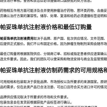
既往治疗审核。警告和禁忌症必须遵循进口国获批的处方信息。
药物相互作用方面可能涉及合并使用肿瘤治疗药物、蒽环类药物、含曲妥
员确认治疗方案的兼容性。储存、处理、复溶和给药必须遵循标签说明和
帕妥珠单抗注射液价格和最低订购量
帕妥珠单抗注射液费用
取决于品牌、原产国、批次供应情况、文件范围、运输路
后提供正式报价。我们不公布固定价格，因为肿瘤生物制剂采购会随市场
最低订购量将根据医院供应、分销商订单、招标或指定患者供应逐案确认
选文件要求。因此，我们的团队可以使采购和物流安排与商业及监管预期
帕妥珠单抗注射液仿制药需求的可用规格
可用规格和包装取决于获批品牌、市场授权以及所要求的来源国家。原研
品的需求，仅在此类产品已合法注册、可出口且符合买方进口许可的情况
品牌供应情况取决于所要求的市场和文件要求。
包装信息会在发货前根据获批产品标签进行确认。