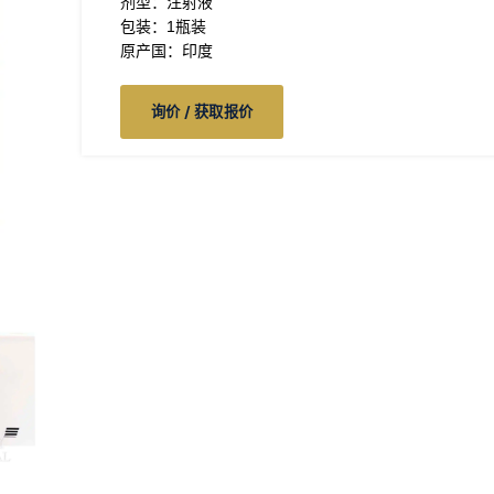
剂型：注射液
包装：1瓶装
原产国：印度
询价 / 获取报价