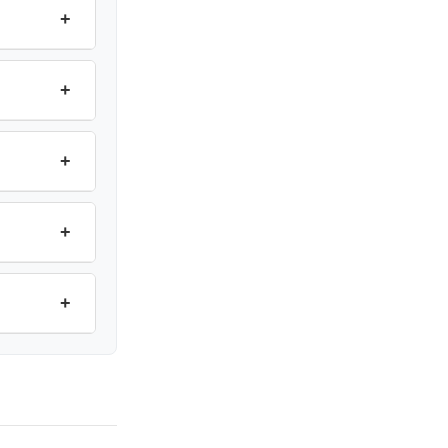
+
+
+
+
+