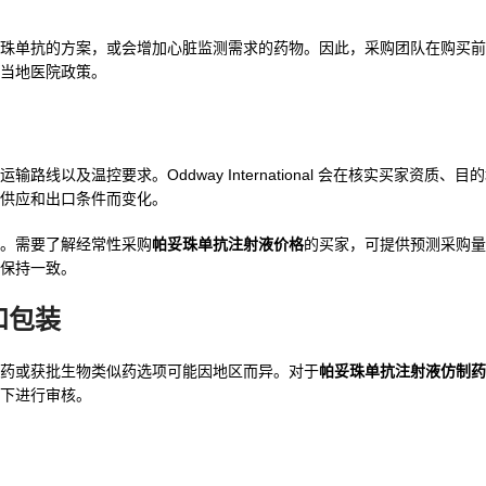
珠单抗的方案，或会增加心脏监测需求的药物。因此，采购团队在购买前
当地医院政策。
线以及温控要求。Oddway International 会在核实买家资质、
供应和出口条件而变化。
。需要了解经常性采购
帕妥珠单抗注射液价格
的买家，可提供预测采购量
保持一致。
和包装
药或获批生物类似药选项可能因地区而异。对于
帕妥珠单抗注射液仿制药
下进行审核。