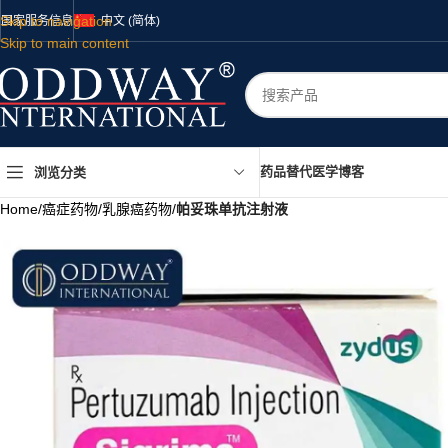
Skip to navigation
国家
服务
信息
中文 (简体)
Skip to main content
药品
替代医学
博客
浏览分类
Home
/
癌症药物
/
乳腺癌药物
/
帕妥珠单抗注射液