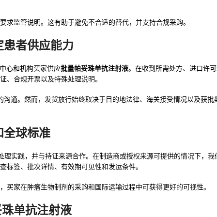
要求监管说明。这有助于避免不合适的替代，并支持合规采购。
定患者供应能力
、肿瘤中心和机构买家供应
批量帕妥珠单抗注射液
。在收到所需处方、进口许可
证、合规开票以及特殊处理说明。
人的沟通。然而，发货放行始终取决于目的地法律、海关接受情况以及获批
和全球标准
循符合 GDP 的处理实践，并与持证来源合作。在制造商或授权来源可提供的情况下，我
前检查标签、批次详情、有效期可见性和发运条件。
，买家在肿瘤生物制剂的采购和国际运输过程中可获得更好的可视性。
购帕妥珠单抗注射液