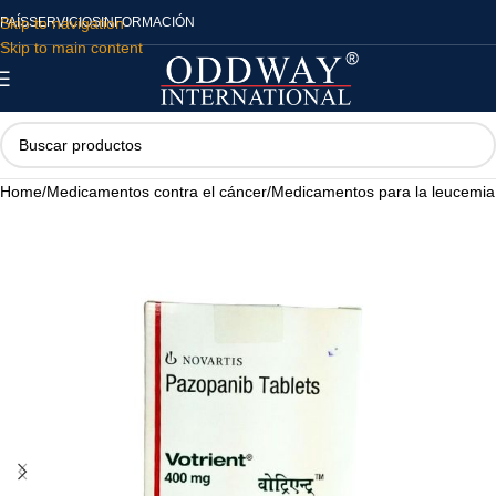
Skip to navigation
PAÍS
SERVICIOS
INFORMACIÓN
Skip to main content
Home
/
Medicamentos contra el cáncer
/
Medicamentos para la leucemia