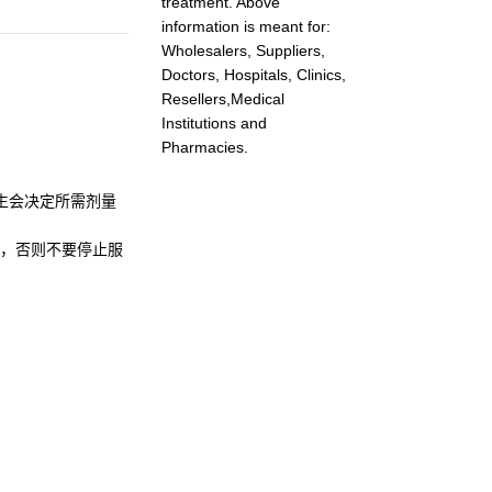
treatment. Above
information is meant for:
Wholesalers, Suppliers,
Doctors, Hospitals, Clinics,
Resellers,Medical
Institutions and
Pharmacies.
生会决定所需剂量
，否则不要停止服