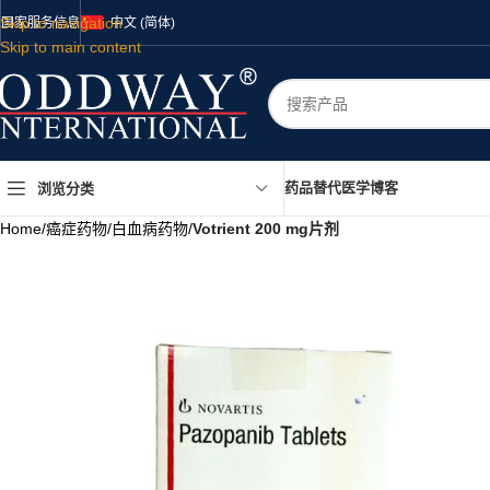
Skip to navigation
国家
服务
信息
中文 (简体)
Skip to main content
药品
替代医学
博客
浏览分类
Home
/
癌症药物
/
白血病药物
/
Votrient 200 mg片剂