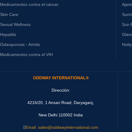
Medicamentos contra el cáncer
Ajan
Skin Care
Sunr
Sexual Wellness
Sun P
Hepatitis
Glen
Osteoporosis - Artritis
Nott
Medicamentos contra el VIH
ODDWAY INTERNATIONAL®
Dirección:
4216/20, 1 Ansari Road, Daryaganj,
New Delhi 110002 India
Email: sales@oddwayinternational.com