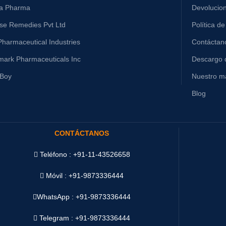
ta Pharma
Devolucio
ise Remedies Pvt Ltd
Política de
harmaceutical Industries
Contáctan
mark Pharmaceuticals Inc
Descargo 
yBoy
Nuestro ma
Blog
CONTÁCTANOS
Teléfono : +91-11-43526658
Móvil : +91-9873336444
WhatsApp :
+91-9873336444
Telegram : +91-9873336444