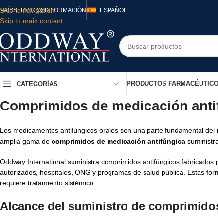
Skip to navigation
PAÍS
SERVICIOS
INFORMACIÓN
ESPAÑOL
Skip to main content
PRODUCTOS FARMACÉUTIC
CATEGORÍAS
Comprimidos de medicación antif
Los medicamentos antifúngicos orales son una parte fundamental del ma
amplia gama de
comprimidos de medicación antifúngica
suministra
Oddway International suministra comprimidos antifúngicos fabricados p
autorizados, hospitales, ONG y programas de salud pública. Estas for
requiere tratamiento sistémico.
Alcance del suministro de comprimidos