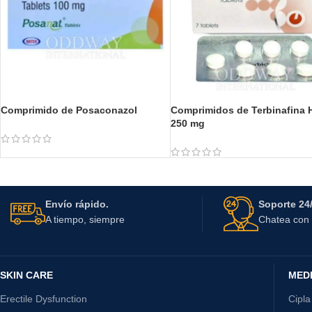
Comprimido de Posaconazol
Comprimidos de Terbinafina 
250 mg
Envío rápido.
Soporte 24/
A tiempo, siempre
Chatea con 
SKIN CARE
MED
Erectile Dysfunction
Cipla