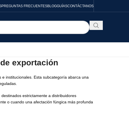
S
PREGUNTAS FRECUENTES
BLOG
GUÍAS
CONTÁCTANOS
 de exportación
 e institucionales. Esta subcategoría abarca una
reguladas.
 destinados estrictamente a distribuidores
iente o cuando una afectación fúngica más profunda