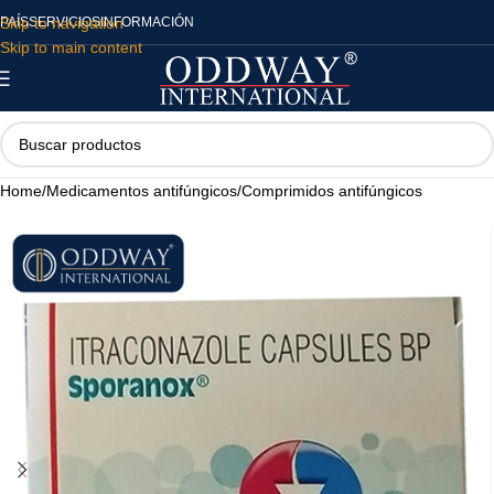
Skip to navigation
PAÍS
SERVICIOS
INFORMACIÓN
Skip to main content
Home
/
Medicamentos antifúngicos
/
Comprimidos antifúngicos