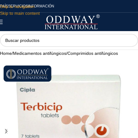
Skip to navigation
PAÍS
SERVICIOS
INFORMACIÓN
Skip to main content
Home
/
Medicamentos antifúngicos
/
Comprimidos antifúngicos