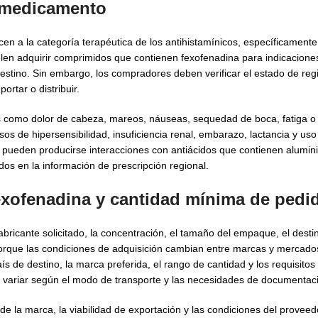
l medicamento
n a la categoría terapéutica de los antihistamínicos, específicamente
len adquirir comprimidos que contienen fexofenadina para indicacione
 destino. Sin embargo, los compradores deben verificar el estado de regis
ortar o distribuir.
os como dolor de cabeza, mareos, náuseas, sequedad de boca, fatiga o
 de hipersensibilidad, insuficiencia renal, embarazo, lactancia y uso 
, pueden producirse interacciones con antiácidos que contienen alumin
dos en la información de prescripción regional.
exofenadina y cantidad mínima de pedi
ricante solicitado, la concentración, el tamaño del empaque, el destin
orque las condiciones de adquisición cambian entre marcas y mercados.
 de destino, la marca preferida, el rango de cantidad y los requisitos
 variar según el modo de transporte y las necesidades de documentac
de la marca, la viabilidad de exportación y las condiciones del proveed