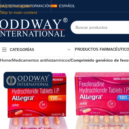
Skip to navigation
PAÍS
SERVICIOS
INFORMACIÓN
ESPAÑOL
Skip to main content
PRODUCTOS FARMACÉUTIC
CATEGORÍAS
Home
/
Medicamentos antihistamínicos
/
Comprimido genérico de fexo