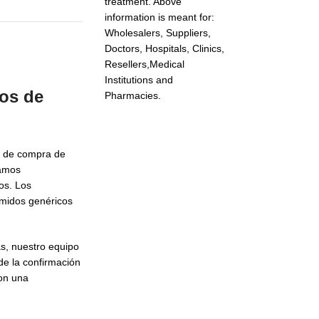
treatment. Above
information is meant for:
Wholesalers, Suppliers,
Doctors, Hospitals, Clinics,
Resellers,Medical
Institutions and
cos de
Pharmacies.
s de compra de
namos
os. Los
imidos genéricos
ás, nuestro equipo
de la confirmación
con una