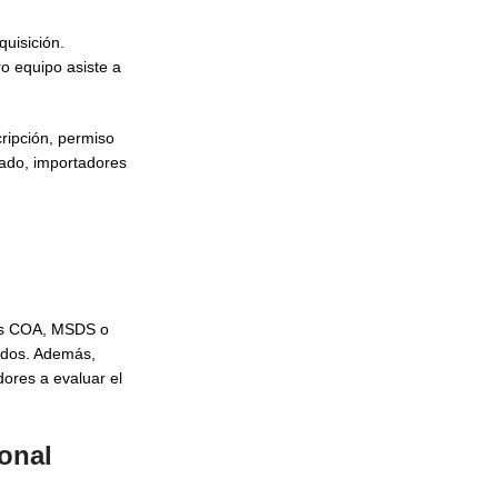
quisición.
o equipo asiste a
cripción, permiso
tado, importadores
mos COA, MSDS o
ados. Además,
dores a evaluar el
onal