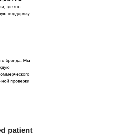
и, где это
ную поддержку
ого бренда. Мы
аждую
 коммерческого
чной проверки.
 patient