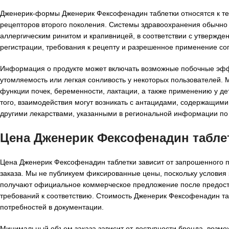
Дженерик-формы Дженерик Фексофенадин таблетки относятся к тер
рецепторов второго поколения. Системы здравоохранения обычно 
аллергическим ринитом и крапивницей, в соответствии с утвержде
регистрации, требования к рецепту и разрешенное применение со
Информация о продукте может включать возможные побочные эффект
утомляемость или легкая сонливость у некоторых пользователей.
функции почек, беременности, лактации, а также применению у де
того, взаимодействия могут возникать с антацидами, содержащим
другими лекарствами, указанными в региональной информации по
Цена Дженерик Фексофенадин табле
Цена Дженерик Фексофенадин таблетки зависит от запрошенного п
заказа. Мы не публикуем фиксированные цены, поскольку условия 
получают официальное коммерческое предложение после предоста
требований к соответствию. Стоимость Дженерик Фексофенадин таб
потребностей в документации.
Минимальный объем заказа зависит от доступности бренда, возмож