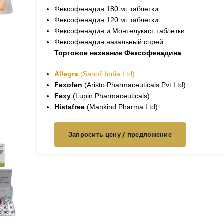
Фексофенадин 180​ мг таблетки
Фексофенадин 120​ мг таблетки
Фексофенадин и Монтелукаст таблетки
Фексофенадин назальный спрей
Торговое название Фексофенадина
:
Allegra
(Sanofi India Ltd)
Fexofen
(Aristo Pharmaceuticals Pvt Ltd)
Fexy
(Lupin Pharmaceuticals)
Histafree
(Mankind Pharma Ltd)
Запросить цену / предложение