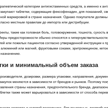
апевтической категории антигистаминных средств, а именно к ант
закупают таблетки, содержащие фексофенадин, для показаний, св
нной маркировкой в стране назначения. Однако покупатели должны
гласно местным правилам до импорта или дистрибуции.
ы, такие как головная боль, головокружение, тошнота, сухость в
 Меры предосторожности обычно относятся к гиперчувствительност
тей или пожилых пациентов согласно утвержденной инструкции к п
и алюминий или магний, фруктовыми соками, эритромицином, кето
 назначению.
тки и минимальный объем заказа
роизводителя, дозировки, размера упаковки, направления, докуме
закупок меняются в зависимости от брендов и рынков. Поэтому по
вления страны назначения, предпочтительного бренда, диапазона
летки также может варьироваться в зависимости от способа перев
ности экспорта и условий поставщика. Для тендерных, дистрибьют