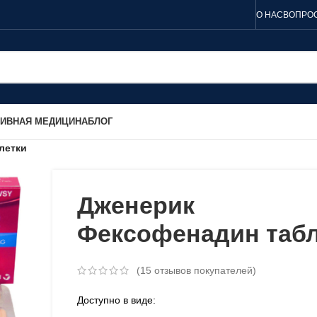
О НАС
ВОПРОС
ТИВНАЯ МЕДИЦИНА
БЛОГ
летки
Дженерик
Фексофенадин табл
(
15
отзывов покупателей)
Доступно в виде: