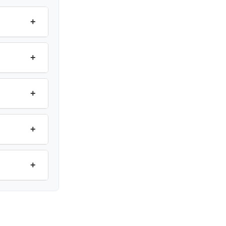
+
+
+
+
+