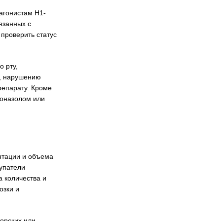
агонистам H1-
язанных с
 проверить статус
о рту,
и, нарушению
репарату. Кроме
коназолом или
нтации и объема
купатели
 количества и
озки и
орских или