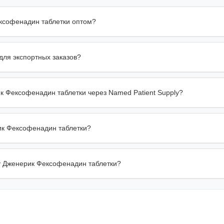
ексофенадин таблетки оптом?
для экспортных заказов?
ик Фексофенадин таблетки через Named Patient Supply?
ик Фексофенадин таблетки?
ку Дженерик Фексофенадин таблетки?