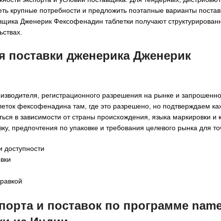
еть крупные потребности и предложить поэтапные варианты поставк
авщика Дженерик Фексофенадин таблетки получают структурирован
ьствах.
я поставки дженерика Дженерик
роизводителя, регистрационного разрешения на рынке и запрошенн
леток фексофенадина там, где это разрешено, но подтверждаем к
ться в зависимости от страны происхождения, языка маркировки и
ку, предпочтения по упаковке и требования целевого рынка для то
и доступности
вки
правкой
орта и поставок по программе named