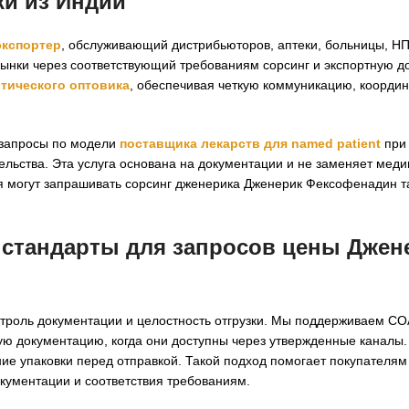
ки из Индии
экспортер
, обслуживающий дистрибьюторов, аптеки, больницы, Н
ынки через соответствующий требованиям сорсинг и экспортную д
тического оптовика
, обеспечивая четкую коммуникацию, коорди
 запросы по модели
поставщика лекарств для named patient
при 
ельства. Эта услуга основана на документации и не заменяет мед
я могут запрашивать сорсинг дженерика Дженерик Фексофенадин т
 стандарты для запросов цены Джен
нтроль документации и целостность отгрузки. Мы поддерживаем C
ую документацию, когда они доступны через утвержденные каналы.
ие упаковки перед отправкой. Такой подход помогает покупателям
кументации и соответствия требованиям.