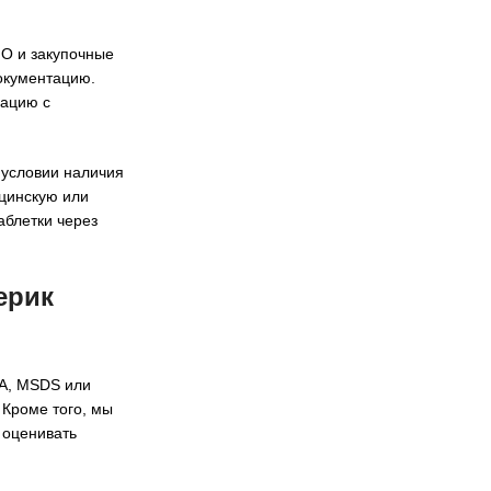
ПО и закупочные
окументацию.
нацию с
условии наличия
ицинскую или
аблетки через
ерик
OA, MSDS или
 Кроме того, мы
 оценивать