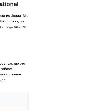
tional
рта из Индии. Мы
к Фексофенадин
ого предложения
ов там, где это
нвойсом,
планирование
ции.