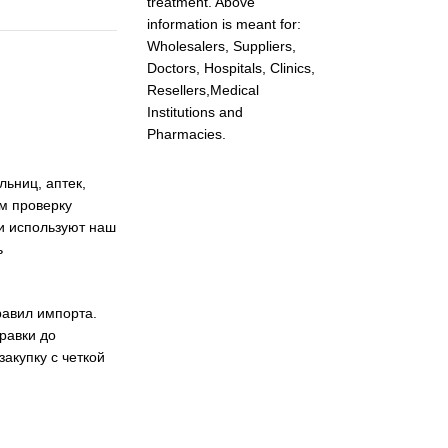
treatment. Above
information is meant for:
Wholesalers, Suppliers,
Doctors, Hospitals, Clinics,
Resellers,Medical
Institutions and
Pharmacies.
ьниц, аптек,
м проверку
и используют наш
ь
авил импорта.
равки до
закупку с четкой