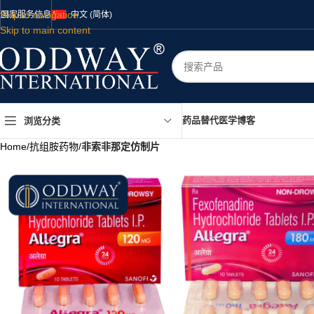
Skip to navigation
国家
服务
信息
中文 (简体)
Skip to main content
药品
替代医学
博客
浏览分类
Home
/
抗组胺药物
/
非索非那定仿制片