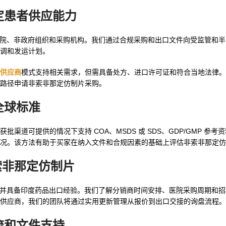
定患者供应能力
院、非政府组织和采购机构。我们通过合规采购和出口文件向受监管和半
协调和发运计划。
供应商
模式支持相关需求，但需具备处方、进口许可证和符合当地法律。
路径申请非索非那定仿制片采购。
全球标准
道可提供的情况下支持 COA、MSDS 或 SDS、GDP/GMP 参考
况。该方法有助于买家在纳入文件和合规因素的基础上评估非索非那定仿
购非索非那定仿制片
采购步骤透明，并具备印度药品出口经验。我们了解分销商时间安排、医院采购周期
供应商，我们的团队将通过实用更新管理从报价到出口交接的询盘流程。
流和文件支持