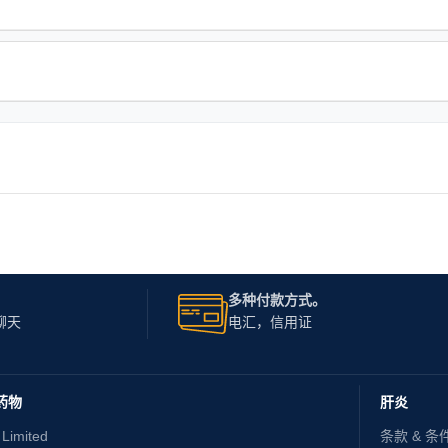
多种付款方式。
聊天
电汇，信用证
药物
肝炎
 Limited
条款 & 条