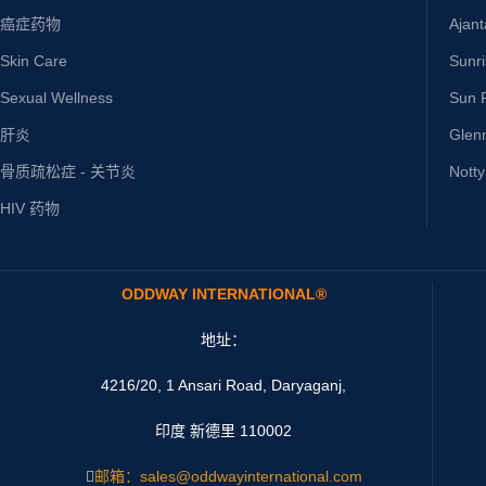
癌症药物
Ajan
Skin Care
Sunr
Sexual Wellness
Sun P
肝炎
Glen
骨质疏松症 - 关节炎
Nott
HIV 药物
ODDWAY INTERNATIONAL®
地址：
4216/20, 1 Ansari Road, Daryaganj,
印度 新德里 110002
邮箱：sales@oddwayinternational.com