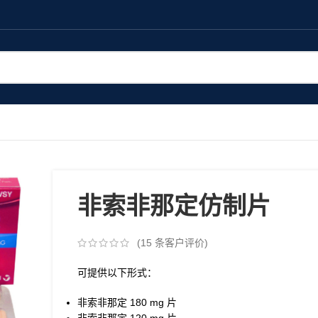
非索非那定仿制片
(
15
条客户评价)
可提供以下形式：
非索非那定 180​ mg 片