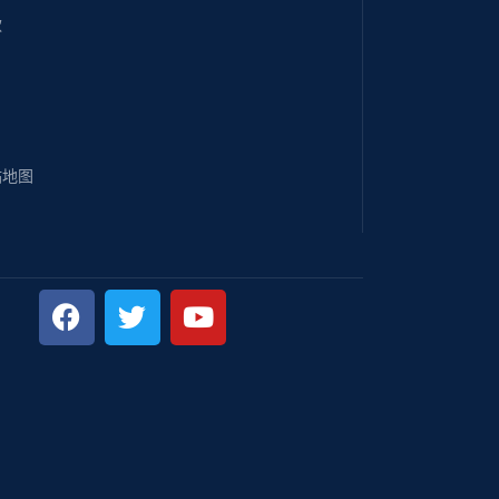
款
站地图