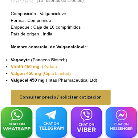
(
10
reseñas de clientes)
Composición : Valganciclovir
Forma : Comprimido
Empaque : Caja de 10 comprimidos
País de origen : India
Nombre comercial de Valganciclovir :
Vagacyte
(Panacea Biotech)
Virolfi 450 mg
(Zydus)
Valgan 450 mg
(Cipla Limited)
Valgacel 450 mg
(Intas Pharmaceutical Ltd)
Consultar precio / solicitar cotización