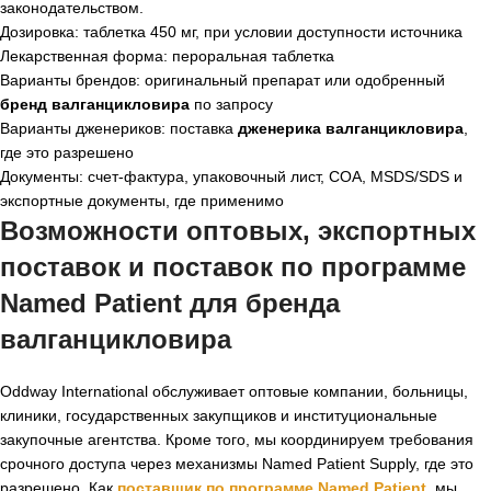
законодательством.
Дозировка: таблетка 450 мг, при условии доступности источника
Лекарственная форма: пероральная таблетка
Варианты брендов: оригинальный препарат или одобренный
бренд валганцикловира
по запросу
Варианты дженериков: поставка
дженерика валганцикловира
,
где это разрешено
Документы: счет-фактура, упаковочный лист, COA, MSDS/SDS и
экспортные документы, где применимо
Возможности оптовых, экспортных
поставок и поставок по программе
Named Patient для
бренда
валганцикловира
Oddway International обслуживает оптовые компании, больницы,
клиники, государственных закупщиков и институциональные
закупочные агентства. Кроме того, мы координируем требования
срочного доступа через механизмы Named Patient Supply, где это
разрешено. Как
поставщик по программе Named Patient
, мы