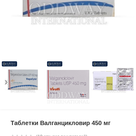
Таблетки Валганцикловир 450 мг