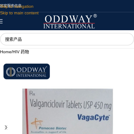
Skip to navigation
国家
服务
信息
Skip to main content
Home
/
HIV 药物