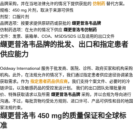
品牌采购，并在当地法律允许的情况下提供获批的
仿制药
替代方案。
规格：450 mg 片剂，取决于来源可供性
剂型：口服片剂
品牌选项：按要求提供原研药或获批的
缬更昔洛韦品牌
仿制药选项：在允许的情况下供应
缬更昔洛韦仿制药
文件：发票、装箱单、COA、MSDS/SDS 以及适用的出口文件
缬更昔洛韦品牌
的批发、出口和指定患者
供应能力
Oddway International 服务于批发商、医院、诊所、政府买家和机构采购
机构。此外，在法规允许的情况下，我们通过指定患者供应途径协调紧急
获取需求。作为
指定患者药品供应商
，我们支持个案文件、必要时的冷
链评估，以及敏感药品的受控发运计划。 我们的出口团队处理批量询
价、特殊获取请求以及所需
缬更昔洛韦品牌
采购，并以合规为导向进行
沟通。不过，每批货物均受处方规则、进口许可、产品可供性和目的地国
家法规约束。
缬更昔洛韦 450 mg
的质量保证和全球标
准