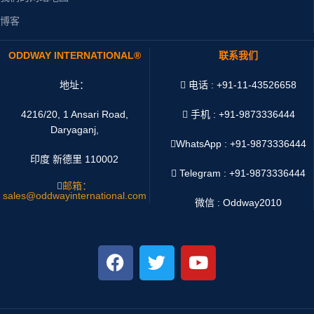
博客
ODDWAY INTERNATIONAL®
联系我们
地址：
电话 : +91-11-43526658
4216/20, 1 Ansari Road,
手机 : +91-9873336444
Daryaganj,
WhatsApp :
+91-9873336444
印度 新德里 110002
Telegram : +91-9873336444
邮箱：
sales@oddwayinternational.com
微信 : Oddway2010