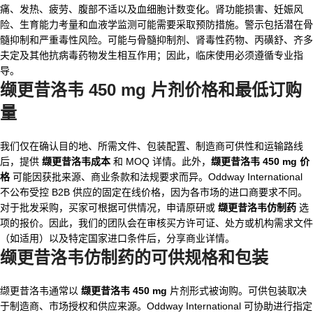
痛、发热、疲劳、腹部不适以及血细胞计数变化。肾功能损害、妊娠风
险、生育能力考量和血液学监测可能需要采取预防措施。警示包括潜在骨
髓抑制和严重毒性风险。可能与骨髓抑制剂、肾毒性药物、丙磺舒、齐多
夫定及其他抗病毒药物发生相互作用；因此，临床使用必须遵循专业指
导。
缬更昔洛韦 450 mg 片剂价格和最低订购
量
我们仅在确认目的地、所需文件、包装配置、制造商可供性和运输路线
后，提供
缬更昔洛韦成本
和 MOQ 详情。此外，
缬更昔洛韦 450 mg 价
格
可能因获批来源、商业条款和法规要求而异。Oddway International
不公布受控 B2B 供应的固定在线价格，因为各市场的进口商要求不同。
对于批发采购，买家可根据可供情况，申请原研或
缬更昔洛韦仿制药
选
项的报价。因此，我们的团队会在审核买方许可证、处方或机构需求文件
（如适用）以及特定国家进口条件后，分享商业详情。
缬更昔洛韦仿制药
的可供规格和包装
缬更昔洛韦通常以
缬更昔洛韦 450 mg
片剂形式被询购。可供包装取决
于制造商、市场授权和供应来源。Oddway International 可协助进行指定