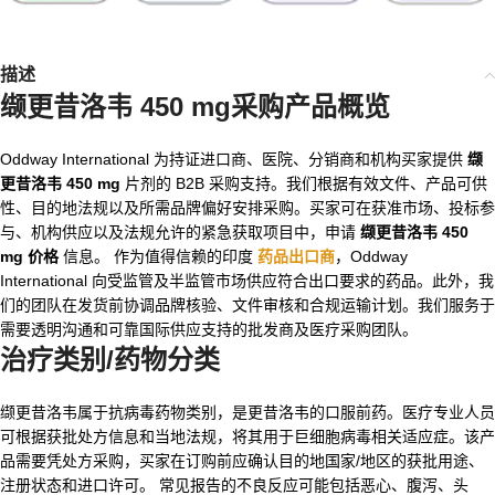
描述
缬更昔洛韦 450 mg
采购产品概览
Oddway International 为持证进口商、医院、分销商和机构买家提供
缬
更昔洛韦 450 mg
片剂的 B2B 采购支持。我们根据有效文件、产品可供
性、目的地法规以及所需品牌偏好安排采购。买家可在获准市场、投标参
与、机构供应以及法规允许的紧急获取项目中，申请
缬更昔洛韦 450
mg 价格
信息。 作为值得信赖的印度
药品出口商
，Oddway
International 向受监管及半监管市场供应符合出口要求的药品。此外，我
们的团队在发货前协调品牌核验、文件审核和合规运输计划。我们服务于
需要透明沟通和可靠国际供应支持的批发商及医疗采购团队。
治疗类别/药物分类
缬更昔洛韦属于抗病毒药物类别，是更昔洛韦的口服前药。医疗专业人员
可根据获批处方信息和当地法规，将其用于巨细胞病毒相关适应症。该产
品需要凭处方采购，买家在订购前应确认目的地国家/地区的获批用途、
注册状态和进口许可。 常见报告的不良反应可能包括恶心、腹泻、头