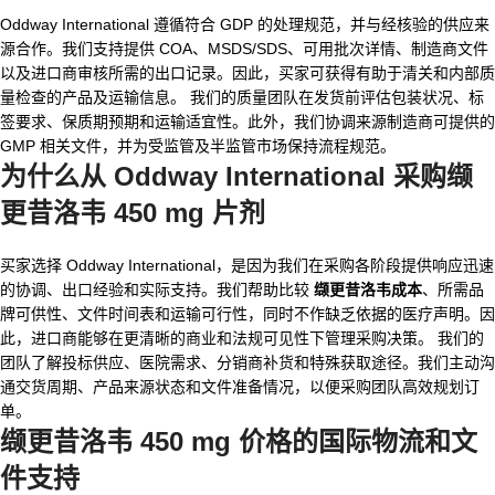
Oddway International 遵循符合 GDP 的处理规范，并与经核验的供应来
源合作。我们支持提供 COA、MSDS/SDS、可用批次详情、制造商文件
以及进口商审核所需的出口记录。因此，买家可获得有助于清关和内部质
量检查的产品及运输信息。 我们的质量团队在发货前评估包装状况、标
签要求、保质期预期和运输适宜性。此外，我们协调来源制造商可提供的
GMP 相关文件，并为受监管及半监管市场保持流程规范。
为什么从 Oddway International 采购缬
更昔洛韦 450 mg 片剂
买家选择 Oddway International，是因为我们在采购各阶段提供响应迅速
的协调、出口经验和实际支持。我们帮助比较
缬更昔洛韦成本
、所需品
牌可供性、文件时间表和运输可行性，同时不作缺乏依据的医疗声明。因
此，进口商能够在更清晰的商业和法规可见性下管理采购决策。 我们的
团队了解投标供应、医院需求、分销商补货和特殊获取途径。我们主动沟
通交货周期、产品来源状态和文件准备情况，以便采购团队高效规划订
单。
缬更昔洛韦 450 mg 价格
的国际物流和文
件支持