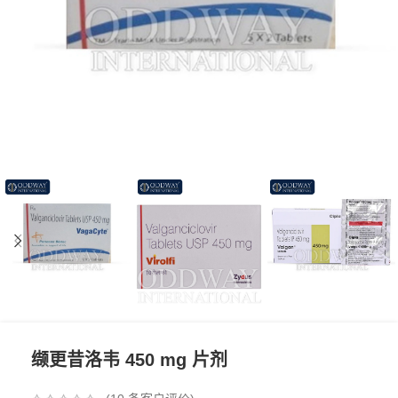
缬更昔洛韦 450 mg 片剂