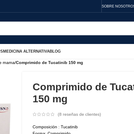
SOBRE NOSOTRO
OS
MEDICINA ALTERNATIVA
BLOG
de mama
/
Comprimido de Tucatinib 150 mg
Comprimido de Tucat
150 mg
(
8
reseñas de clientes)
Composición : Tucatinib
Forma: Comprimido