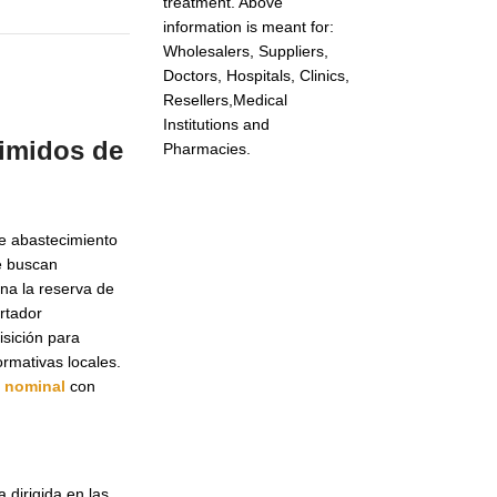
treatment. Above
information is meant for:
Wholesalers, Suppliers,
Doctors, Hospitals, Clinics,
Resellers,Medical
Institutions and
imidos de
Pharmacies.
de abastecimiento
ue buscan
na la reserva de
ortador
isición para
rmativas locales.
e nominal
con
 dirigida en las