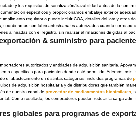
etado y los requisitos de serialización/trazabilidad antes de la confir
ocumentación específicos y proporcionamos embalaje exterior adecua
de cumplimiento regulatorio puede incluir COA, detalles del lote y otros
más, coordinamos con fabricantes/canales autorizados cuando correspon
es alineadas con el registro, sin realizar afirmaciones dirigidas al pac
exportación & suministro para pacient
mportadores autorizados y entidades de adquisición sanitaria. Apoyam
miento específicas para pacientes donde esté permitido. Además, asist
o el abastecimiento en distintas categorías, incluidos programas de
p
uipos de adquisición hospitalaria y de distribuidores que también man
avés de nuestro canal de
proveedor de medicamentos biosimilares
, 
mental. Como resultado, los compradores pueden reducir la carga admini
ares globales para programas de
export