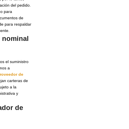
mación del pedido.
do para
 documentos de
de para respaldar
iente.
e nominal
os el suministro
imos a
roveedor de
ejan carteras de
sujeto a la
strativa y
ador de