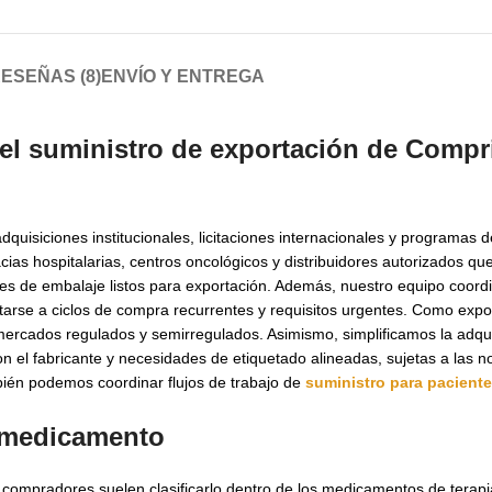
ESEÑAS (8)
ENVÍO Y ENTREGA
 el suministro de exportación de
Compr
uisiciones institucionales, licitaciones internacionales y programas 
ias hospitalarias, centros oncológicos y distribuidores autorizados q
s de embalaje listos para exportación. Además, nuestro equipo coordi
adaptarse a ciclos de compra recurrentes y requisitos urgentes. Como exp
mercados regulados y semirregulados. Asimismo, simplificamos la adqu
 el fabricante y necesidades de etiquetado alineadas, sujetas a las no
ién podemos coordinar flujos de trabajo de
suministro para pacient
l medicamento
 compradores suelen clasificarlo dentro de los medicamentos de terapia