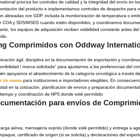
ational prioriza los controles de calidad y la integridad del envío en t
esentación del producto e implementamos controles de despacho para r
n alineadas con GDP, incluida la monitorización de temperatura o emb
nar COA y SDS/MSDS cuando estén disponibles, y coordinamos document
tanto, los equipos de adquisición reciben visibilidad constante antes de
ido.
 mg Comprimidos con Oddway Internati
ación ágil, disciplina en la documentación de exportación y coordinac
ibilidad / marca solicitada” para ajustarnos a las preferencias del co
én apoyamos el abastecimiento de la categoría oncológica a través de
er de mama
para instituciones e importadores elegibles. En consecuenc
dad en la cotización, planificación de envíos y preparación documental
 tiempo y coordinación de NPS donde esté permitido.
documentación para envíos de
Comprimi
e carga aérea, mensajería exprés (donde esté permitido) y entrega a ag
paque, certificado de origen (si se solicita) y declaraciones del expo