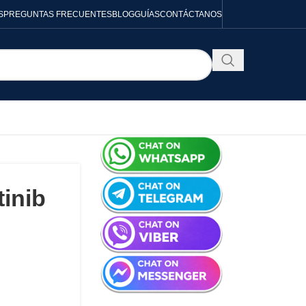
S
PREGUNTAS FRECUENTES
BLOG
GUÍAS
CONTÁCTANOS
inib