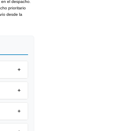
s en el despacho.
ho prioritario
nvío desde la
+
+
+