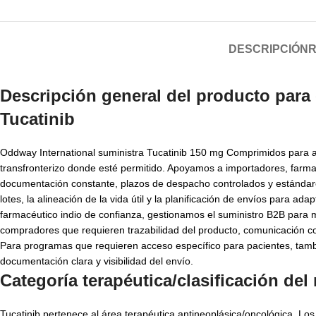
DESCRIPCIÓN
R
Descripción general del producto para
Tucatinib
Oddway International suministra Tucatinib 150 mg Comprimidos para adq
transfronterizo donde esté permitido. Apoyamos a importadores, farmac
documentación constante, plazos de despacho controlados y estándare
lotes, la alineación de la vida útil y la planificación de envíos para 
farmacéutico indio de confianza, gestionamos el suministro B2B para 
compradores que requieren trazabilidad del producto, comunicación con
Para programas que requieren acceso específico para pacientes, tamb
documentación clara y visibilidad del envío.
Categoría terapéutica/clasificación de
Tucatinib pertenece al área terapéutica antineoplásica/oncológica. Los