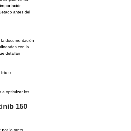
 importación
uetado antes del
e la documentación
lineadas con la
ue detallan
frío o
 a optimizar los
inib 150
por lo tanto,