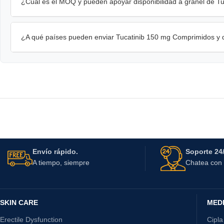
¿Cuál es el MOQ y pueden apoyar disponibilidad a granel de T
¿A qué países pueden enviar Tucatinib 150 mg Comprimidos y 
Envío rápido.
Soporte 24/
A tiempo, siempre
Chatea con 
SKIN CARE
MED
Erectile Dysfunction
Cipla