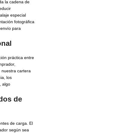
oda la cadena de
educir
alaje especial
ación fotográfica
l envío para
onal
ión práctica entre
mprador,
 nuestra cartera
ia, los
, algo
dos de
entes de carga. El
rtador según sea