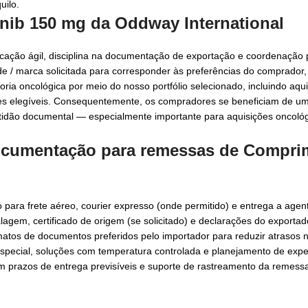
uilo.
inib 150 mg da Oddway International
ação ágil, disciplina na documentação de exportação e coordenação p
dade / marca solicitada para corresponder às preferências do comprado
ia oncológica por meio do nosso portfólio selecionado, incluindo aqu
res elegíveis. Consequentemente, os compradores se beneficiam de um
tidão documental — especialmente importante para aquisições oncológ
 documentação para remessas de
Compri
 para frete aéreo, courier expresso (onde permitido) e entrega a agen
lagem, certificado de origem (se solicitado) e declarações do exporta
rmatos de documentos preferidos pelo importador para reduzir atrasos
ecial, soluções com temperatura controlada e planejamento de expedi
bem prazos de entrega previsíveis e suporte de rastreamento da remess