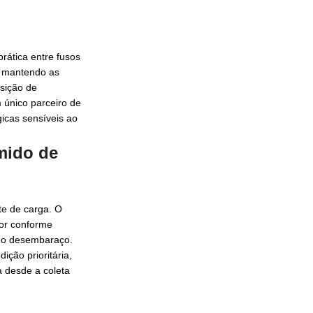
rática entre fusos
r, mantendo as
isição de
 único parceiro de
icas sensíveis ao
mido de
te de carga. O
dor conforme
 no desembaraço.
ção prioritária,
a desde a coleta