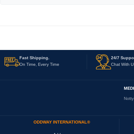
Fast Shipping.
24/7 Suppor
On Time, Every Time
Chat With 
MED
Nott
ODDWAY INTERNATIONAL®