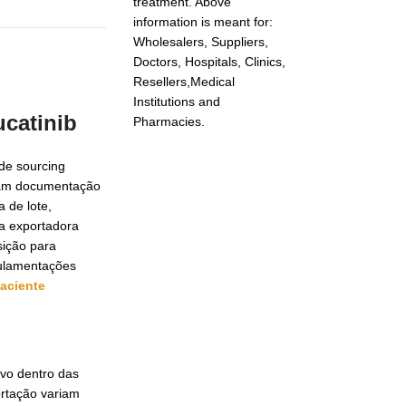
treatment. Above
information is meant for:
Wholesalers, Suppliers,
Doctors, Hospitals, Clinics,
Resellers,Medical
Institutions and
catinib
Pharmacies.
 de sourcing
scam documentação
 de lote,
a exportadora
sição para
gulamentações
aciente
lvo dentro das
portação variam