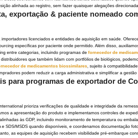
sição alinhada ao registro, sem fazer quaisquer alegações direcionada
ta, exportação & paciente nomeado co
importadores licenciados e entidades de aquisição em saúde. Oferec
ourcing específicas por paciente onde permitido. Além disso, auxilia
ng entre categorias, incluindo programas de
fornecedor de medicam
e distribuidores que também lidam com portfólios de biológicos, podemo
ornecedor de medicamentos biossimilares
, sujeito à compatibilidad
radores podem reduzir a carga administrativa e simplificar a gestão
ais para programas de
exportador de C
nternational prioriza verificações de qualidade e integridade da remes
mamos a apresentação do produto e implementamos controles de expedi
o alinhadas às GDP, incluindo monitoramento de temperatura ou embal
OA e SDS/MSDS quando disponíveis, e coordenamos documentação foto
anto, as equipes de aquisição recebem visibilidade pré-embarque cons