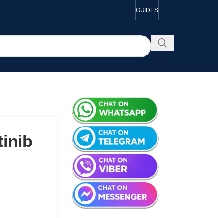
GUIDES
inib