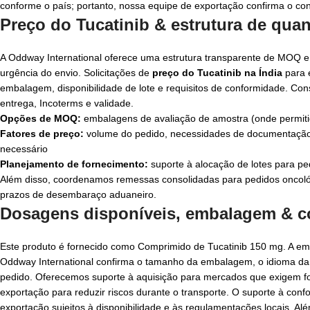
conforme o país; portanto, nossa equipe de exportação confirma o c
Preço do Tucatinib & estrutura de qu
A Oddway International oferece uma estrutura transparente de MOQ e
urgência do envio. Solicitações de
preço do Tucatinib na Índia
para 
embalagem, disponibilidade de lote e requisitos de conformidade. C
entrega, Incoterms e validade.
Opções de MOQ:
embalagens de avaliação de amostra (onde permitido
Fatores de preço:
volume do pedido, necessidades de documentação 
necessário
Planejamento de fornecimento:
suporte à alocação de lotes para pe
Além disso, coordenamos remessas consolidadas para pedidos oncológi
prazos de desembaraço aduaneiro.
Dosagens disponíveis, embalagem & co
Este produto é fornecido como Comprimido de Tucatinib 150 mg. A em
Oddway International confirma o tamanho da embalagem, o idioma da r
pedido. Oferecemos suporte à aquisição para mercados que exigem 
exportação para reduzir riscos durante o transporte. O suporte à conf
exportação sujeitos à disponibilidade e às regulamentações locais. A