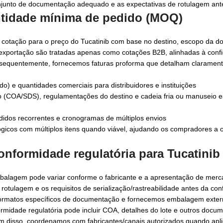
onjunto de documentação adequado e as expectativas de rotulagem ant
antidade mínima de pedido (MOQ)
 cotação para o preço do Tucatinib com base no destino, escopo da 
exportação são tratadas apenas como cotações B2B, alinhadas à conf
onsequentemente, fornecemos faturas proforma que detalham clarament
) e quantidades comerciais para distribuidores e instituições
(COA/SDS), regulamentações do destino e cadeia fria ou manuseio es
didos recorrentes e cronogramas de múltiplos envios
cos com múltiplos itens quando viável, ajudando os compradores a ot
nformidade regulatória para
Tucatinib
balagem pode variar conforme o fabricante e a apresentação de merca
otulagem e os requisitos de serialização/rastreabilidade antes da co
formatos específicos de documentação e fornecemos embalagem exte
ormidade regulatória pode incluir COA, detalhes do lote e outros docu
lém disso, coordenamos com fabricantes/canais autorizados quando apli