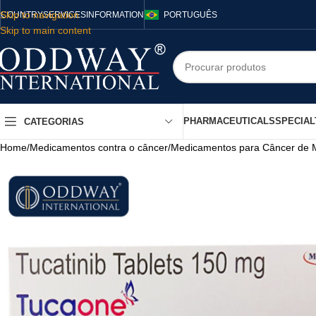
Skip to navigation
COUNTRY
SERVICES
INFORMATION
PORTUGUÊS
Skip to main content
PHARMACEUTICALS
SPECIAL
CATEGORIAS
Home
/
Medicamentos contra o câncer
/
Medicamentos para Câncer de