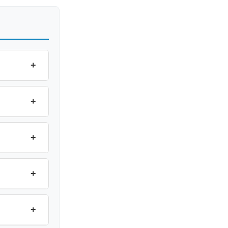
+
+
+
+
+