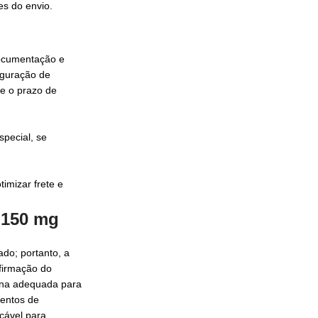
es do envio.
documentação e
iguração de
e o prazo de
pecial, se
imizar frete e
 150 mg
do; portanto, a
nfirmação do
rna adequada para
mentos de
cável para