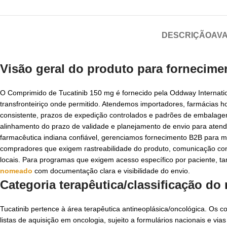
DESCRIÇÃO
AVA
Visão geral do produto para fornecim
O Comprimido de Tucatinib 150 mg é fornecido pela Oddway Internation
transfronteiriço onde permitido. Atendemos importadores, farmácias h
consistente, prazos de expedição controlados e padrões de embalagem
alinhamento do prazo de validade e planejamento de envio para aten
farmacêutica indiana confiável, gerenciamos fornecimento B2B para m
compradores que exigem rastreabilidade do produto, comunicação com
locais. Para programas que exigem acesso específico por paciente, 
nomeado
com documentação clara e visibilidade do envio.
Categoria terapêutica/classificação d
Tucatinib pertence à área terapêutica antineoplásica/oncológica. Os
listas de aquisição em oncologia, sujeito a formulários nacionais e via