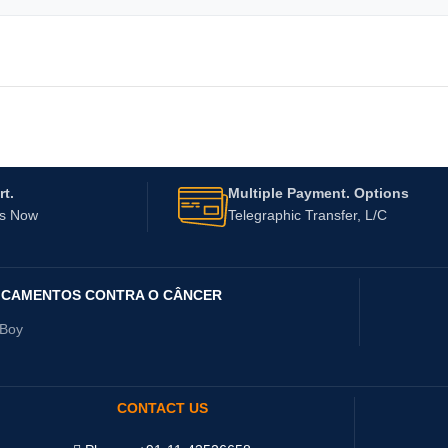
t.
Multiple Payment. Options
Us Now
Telegraphic Transfer, L/C
ICAMENTOS CONTRA O CÂNCER
yBoy
CONTACT US