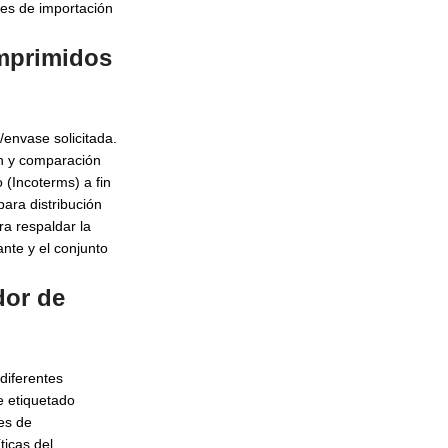
ones de importación
omprimidos
/envase solicitada.
n y comparación
 (Incoterms) a fin
para distribución
a respaldar la
nte y el conjunto
dor de
diferentes
e etiquetado
es de
ticas del