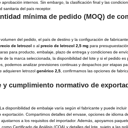
e aprobación internos. Sin embargo, la clasificación final y las condici
d sanitaria del país receptor.
 cantidad mínima de pedido (MOQ) de c
olumen del pedido, el país de destino y la configuración de fabricante
recio de letrozol
o al
precio de letrozol 2,5 mg
para presupuestació
claras para producto, embalaje, plazo de entrega y condiciones de envío
e la marca seleccionada, la disponibilidad del lote y si el pedido es 
s, podemos analizar previsiones continuas y despachos por etapas par
e adquieren letrozol
g
enérico 2,5
, confirmamos las opciones de fabrica
e y cumplimiento normativo de
exporta
a disponibilidad de embalaje varía según el fabricante y puede incluir 
e exportación. Compartimos detalles del envase, opciones de idioma d
ra ajustarnos a los requisitos del importador. Además, apoyamos paquet
o Certificado de Análisis (COA) y detalles del lote, sujeto a las polí