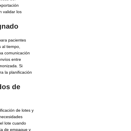
xportación
 validar los
ignado
para pacientes
 al tiempo,
una comunicación
nvíos entre
monizada. Si
a la planificación
dos de
icación de lotes y
 necesidades
el lote cuando
ista de empaque y