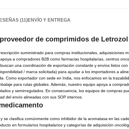
ESEÑAS (11)
ENVÍO Y ENTREGA
proveedor de comprimidos de Letrozol
cripción suministrado para compras institucionales, adquisiciones med
al apoya a compradores B2B como farmacias hospitalarias, centros onco
uscan una coordinación de exportación constante y envíos listos con
sponibilidad / marca solicitada) para ayudar a los importadores a aline
nda. Como exportador con sede en India, nos enfocamos en la trazabilida
 embalaje para rutas globales. Además, nuestro equipo apoya a compra
ulados y semirregulados. En consecuencia, los equipos de compras pu
idad del envío alineadas con sus SOP internos.
l medicamento
, y se clasifica comúnmente como inhibidor de la aromatasa en las cad
ducto en formularios hospitalarios y categorías de adquisición oncológi