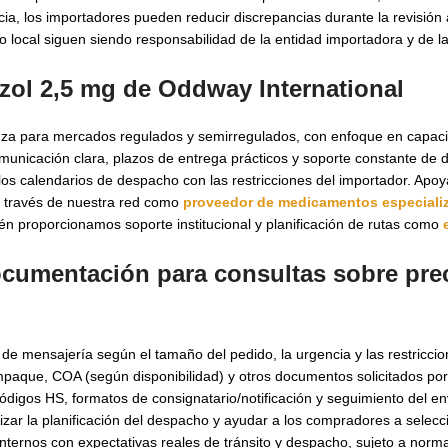
, los importadores pueden reducir discrepancias durante la revisión 
to local siguen siendo responsabilidad de la entidad importadora y de l
zol 2,5 mg de Oddway International
anza para mercados regulados y semirregulados, con enfoque en capac
omunicación clara, plazos de entrega prácticos y soporte constante de
os calendarios de despacho con las restricciones del importador. Apo
r a través de nuestra red como
proveedor de medicamentos especiali
n proporcionamos soporte institucional y planificación de rutas como
documentación para consultas sobre
pre
e mensajería según el tamaño del pedido, la urgencia y las restriccion
mpaque, COA (según disponibilidad) y otros documentos solicitados por
ódigos HS, formatos de consignatario/notificación y seguimiento del e
zar la planificación del despacho y ayudar a los compradores a selecc
internos con expectativas reales de tránsito y despacho, sujeto a normat