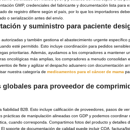
ntación GMP, credenciales del fabricante y documentación lista para e
ado de registro difiere según el país, por lo que los importadores deben
ado o serialización antes del envío.
rtación y
suministro para paciente des
 autorizadas y también gestiona el abastecimiento urgente específico 
ando esté permitido. Esto incluye coordinación para pedidos sensibles
regas prioritarias. Además, ayudamos a los compradores a mantener 
teras oncológicas más amplias, los compradores a menudo consolidan e
ventos de flete y agilizar el despacho aduanero con documentación ar
isar nuestra categoría de
medicamentos para el cáncer de mama
par
s globales para
proveedor de comprimi
abilidad B2B. Esto incluye calificación de proveedores, pasos de verif
s prácticas de manipulación alineadas con GDP y podemos coordinar
ática, cuando corresponda. Compartimos fotos del producto y detalles d
n. El soporte de documentación de calidad puede incluir COA, factura/l