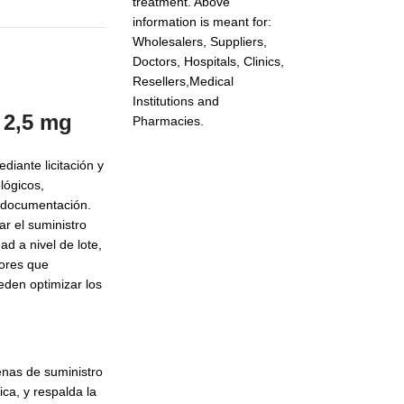
treatment. Above
information is meant for:
Wholesalers, Suppliers,
Doctors, Hospitals, Clinics,
Resellers,Medical
Institutions and
 2,5 mg
Pharmacies.
iante licitación y
lógicos,
 documentación.
ar el suministro
d a nivel de lote,
dores que
eden optimizar los
enas de suministro
ca, y respalda la