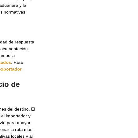
aduanera y la
as normativas
idad de respuesta
 documentación.
yamos la
zados
. Para
exportador
cio de
es del destino. El
 el importador y
nvío para apoyar
ionar la ruta más
ivas locales y al