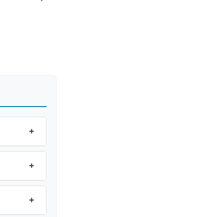
+
+
+