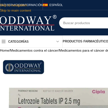
Skip to navigation
PAÍS
SERVICIOS
INFORMACIÓN
ESPAÑOL
Skip to main content
PRODUCTOS FARMACÉUTIC
CATEGORÍAS
Home
/
Medicamentos contra el cáncer
/
Medicamentos para el cáncer 