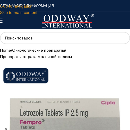
Skip to navigation
СТРАНА
УСЛУГИ
ИНФОРМАЦИЯ
Skip to main content
Home
/
Онкологические препараты
/
Препараты от рака молочной железы