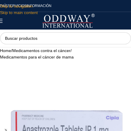
Skip to navigation
PAÍS
SERVICIOS
INFORMACIÓN
Skip to main content
Home
/
Medicamentos contra el cáncer
/
Medicamentos para el cáncer de mama