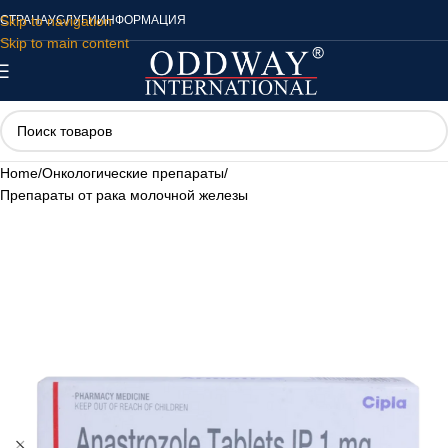
Skip to navigation
СТРАНА
УСЛУГИ
ИНФОРМАЦИЯ
Skip to main content
Home
/
Онкологические препараты
/
Препараты от рака молочной железы