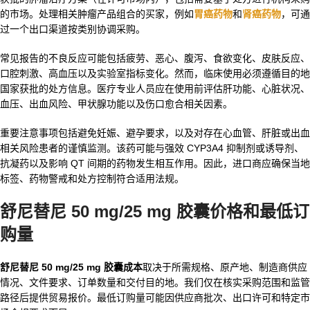
的市场。处理相关肿瘤产品组合的买家，例如
胃癌药物
和
肾癌药物
，可通
过一个出口渠道按类别协调采购。
常见报告的不良反应可能包括疲劳、恶心、腹泻、食欲变化、皮肤反应、
口腔刺激、高血压以及实验室指标变化。然而，临床使用必须遵循目的地
国家获批的处方信息。医疗专业人员应在使用前评估肝功能、心脏状况、
血压、出血风险、甲状腺功能以及伤口愈合相关因素。
重要注意事项包括避免妊娠、避孕要求，以及对存在心血管、肝脏或出血
相关风险患者的谨慎监测。该药可能与强效 CYP3A4 抑制剂或诱导剂、
抗凝药以及影响 QT 间期的药物发生相互作用。因此，进口商应确保当地
标签、药物警戒和处方控制符合适用法规。
舒尼替尼 50 mg/25 mg 胶囊价格和最低订
购量
舒尼替尼 50 mg/25 mg 胶囊成本
取决于所需规格、原产地、制造商供应
情况、文件要求、订单数量和交付目的地。我们仅在核实采购范围和监管
路径后提供贸易报价。最低订购量可能因供应商批次、出口许可和特定市