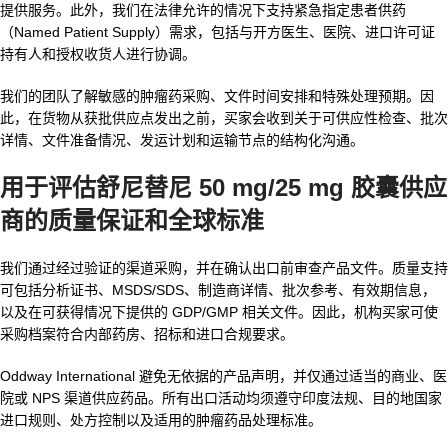
提供服务。此外，我们在法律允许的情况下支持紧急指定患者供药
（Named Patient Supply）需求，包括与开方医生、医院、进口许可证
持有人和授权收货人进行协调。
我们的团队了解敏感的肿瘤药采购、文件时间安排和特殊处理预期。因
此，在货物从获批供应点发出之前，买家会收到关于可供应性检查、批次
详情、文件准备情况、发运计划和运输节点的结构化沟通。
用于评估
舒尼替尼 50 mg/25 mg 胶囊供应
商
的质量保证和全球标准
我们通过经过验证的渠道采购，并在确认出口前审查产品文件。质量支持
可包括分析证书、MSDS/SDS、制造商详情、批次参考、有效期信息，
以及在可获得情况下提供的 GDP/GMP 相关文件。因此，机构买家可使
采购档案符合内部药房、招标和进口合规要求。
Oddway International 避免无依据的产品声明，并仅通过适当的商业、医
院或 NPS 渠道供应药品。所有出口活动均须遵守印度法规、目的地国家
进口规则、处方控制以及适用的肿瘤药品处理标准。