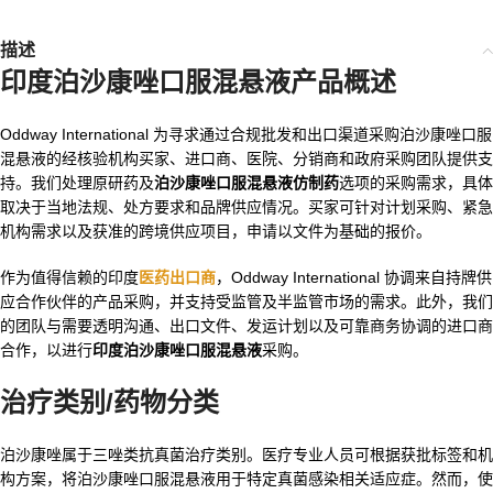
描述
印度泊沙康唑口服混悬液产品概述
Oddway International 为寻求通过合规批发和出口渠道采购泊沙康唑口服
混悬液的经核验机构买家、进口商、医院、分销商和政府采购团队提供支
持。我们处理原研药及
泊沙康唑口服混悬液仿制药
选项的采购需求，具体
取决于当地法规、处方要求和品牌供应情况。买家可针对计划采购、紧急
机构需求以及获准的跨境供应项目，申请以文件为基础的报价。
作为值得信赖的印度
医药出口商
，Oddway International 协调来自持牌供
应合作伙伴的产品采购，并支持受监管及半监管市场的需求。此外，我们
的团队与需要透明沟通、出口文件、发运计划以及可靠商务协调的进口商
合作，以进行
印度泊沙康唑口服混悬液
采购。
治疗类别/药物分类
泊沙康唑属于三唑类抗真菌治疗类别。医疗专业人员可根据获批标签和机
构方案，将泊沙康唑口服混悬液用于特定真菌感染相关适应症。然而，使