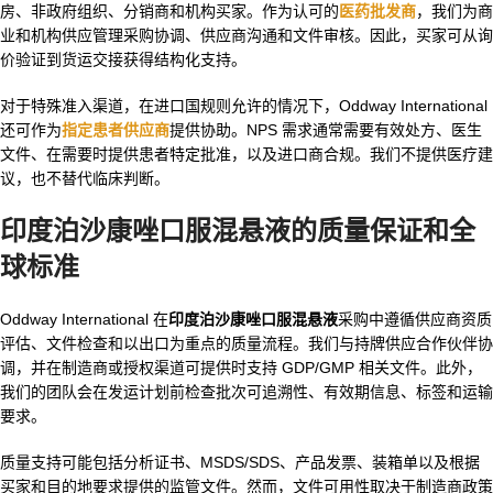
房、非政府组织、分销商和机构买家。作为认可的
医药批发商
，我们为商
业和机构供应管理采购协调、供应商沟通和文件审核。因此，买家可从询
价验证到货运交接获得结构化支持。
对于特殊准入渠道，在进口国规则允许的情况下，Oddway International
还可作为
指定患者供应商
提供协助。NPS 需求通常需要有效处方、医生
文件、在需要时提供患者特定批准，以及进口商合规。我们不提供医疗建
议，也不替代临床判断。
印度泊沙康唑口服混悬液的质量保证和全
球标准
Oddway International 在
印度泊沙康唑口服混悬液
采购中遵循供应商资质
评估、文件检查和以出口为重点的质量流程。我们与持牌供应合作伙伴协
调，并在制造商或授权渠道可提供时支持 GDP/GMP 相关文件。此外，
我们的团队会在发运计划前检查批次可追溯性、有效期信息、标签和运输
要求。
质量支持可能包括分析证书、MSDS/SDS、产品发票、装箱单以及根据
买家和目的地要求提供的监管文件。然而，文件可用性取决于制造商政策