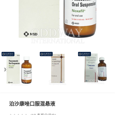
泊沙康唑口服混悬液