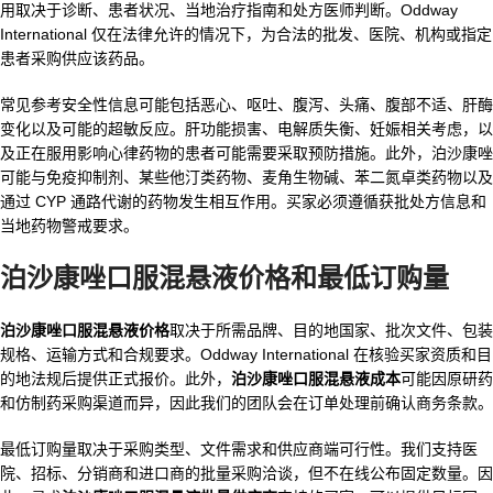
用取决于诊断、患者状况、当地治疗指南和处方医师判断。Oddway
International 仅在法律允许的情况下，为合法的批发、医院、机构或指定
患者采购供应该药品。
常见参考安全性信息可能包括恶心、呕吐、腹泻、头痛、腹部不适、肝酶
变化以及可能的超敏反应。肝功能损害、电解质失衡、妊娠相关考虑，以
及正在服用影响心律药物的患者可能需要采取预防措施。此外，泊沙康唑
可能与免疫抑制剂、某些他汀类药物、麦角生物碱、苯二氮卓类药物以及
通过 CYP 通路代谢的药物发生相互作用。买家必须遵循获批处方信息和
当地药物警戒要求。
泊沙康唑口服混悬液价格和最低订购量
泊沙康唑口服混悬液价格
取决于所需品牌、目的地国家、批次文件、包装
规格、运输方式和合规要求。Oddway International 在核验买家资质和目
的地法规后提供正式报价。此外，
泊沙康唑口服混悬液成本
可能因原研药
和仿制药采购渠道而异，因此我们的团队会在订单处理前确认商务条款。
最低订购量取决于采购类型、文件需求和供应商端可行性。我们支持医
院、招标、分销商和进口商的批量采购洽谈，但不在线公布固定数量。因