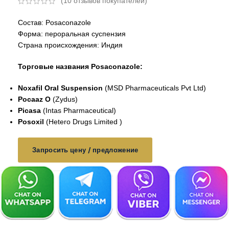
(
10
отзывов покупателей)
Состав: Posaconazole
Форма: пероральная суспензия
Страна происхождения: Индия
Торговые названия Posaconazole:
Noxafil Oral Suspension
(MSD Pharmaceuticals Pvt Ltd)
Pocaaz O
(Zydus)
Picasa
(Intas Pharmaceutical)
Posoxil
(Hetero Drugs Limited )
Запросить цену / предложение