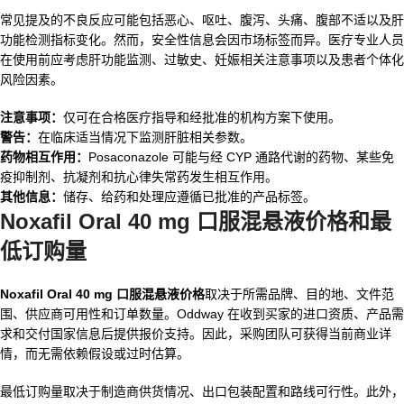
常见提及的不良反应可能包括恶心、呕吐、腹泻、头痛、腹部不适以及肝
功能检测指标变化。然而，安全性信息会因市场标签而异。医疗专业人员
在使用前应考虑肝功能监测、过敏史、妊娠相关注意事项以及患者个体化
风险因素。
注意事项：
仅可在合格医疗指导和经批准的机构方案下使用。
警告：
在临床适当情况下监测肝脏相关参数。
药物相互作用：
Posaconazole 可能与经 CYP 通路代谢的药物、某些免
疫抑制剂、抗凝剂和抗心律失常药发生相互作用。
其他信息：
储存、给药和处理应遵循已批准的产品标签。
Noxafil Oral 40 mg 口服混悬液价格和最
低订购量
Noxafil Oral 40 mg 口服混悬液价格
取决于所需品牌、目的地、文件范
围、供应商可用性和订单数量。Oddway 在收到买家的进口资质、产品需
求和交付国家信息后提供报价支持。因此，采购团队可获得当前商业详
情，而无需依赖假设或过时估算。
最低订购量取决于制造商供货情况、出口包装配置和路线可行性。此外，