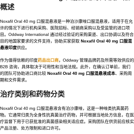
概述
Noxafil Oral 40 mg 口服混悬液是一种泊沙康唑口服混悬液，适用于在允
许的情况下进行机构采购、医院招标、经销商采购以及受监管的进口项
目。Oddway International 通过经过验证的采购渠道、出口协调以及符合
目的地国家要求的文件支持，协助买家获取
Noxafil Oral 40 mg 口服混
悬液印度
供应。
作为值得信赖的印度
药品出口商
，Oddway 管理品牌药及所需等效供应的
B2B 咨询，具体取决于可用性和当地法规。此外，在确认订单前，我们
的团队可协助进口商比较
Noxafil Oral 40 mg 口服混悬液成本
、采购周
期和文件需求。
治疗类别和药物分类
Noxafil Oral 40 mg 口服混悬液含有泊沙康唑，这是一种唑类抗真菌药
物。它通常归类为全身性抗真菌治疗药物，并可根据当地处方信息，在医
疗监督下用于已获批准的真菌感染相关适应症。采购团队在供货前应核实
产品注册、处方限制和进口许可。