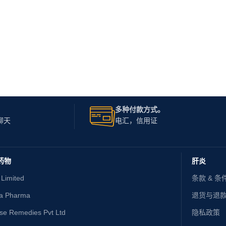
多种付款方式。
聊天
电汇，信用证
药物
肝炎
 Limited
条款 & 条
ta Pharma
退货与退
ise Remedies Pvt Ltd
隐私政策