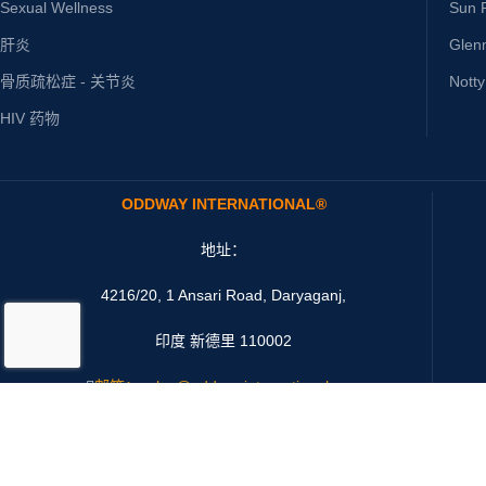
Sexual Wellness
Sun P
肝炎
Glen
骨质疏松症 - 关节炎
Nott
HIV 药物
ODDWAY INTERNATIONAL®
地址：
4216/20, 1 Ansari Road, Daryaganj,
印度 新德里 110002
邮箱：sales@oddwayinternational.com