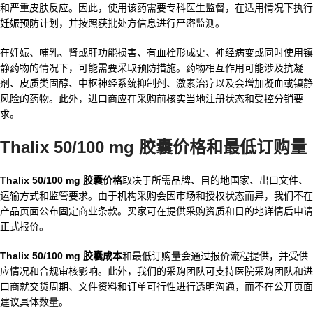
和严重皮肤反应。因此，使用该药需要专科医生监督，在适用情况下执行
妊娠预防计划，并按照获批处方信息进行严密监测。
在妊娠、哺乳、肾或肝功能损害、有血栓形成史、神经病变或同时使用镇
静药物的情况下，可能需要采取预防措施。药物相互作用可能涉及抗凝
剂、皮质类固醇、中枢神经系统抑制剂、激素治疗以及会增加凝血或镇静
风险的药物。此外，进口商应在采购前核实当地注册状态和受控分销要
求。
Thalix 50/100 mg 胶囊价格和最低订购量
Thalix 50/100 mg 胶囊价格
取决于所需品牌、目的地国家、出口文件、
运输方式和监管要求。由于机构采购会因市场和授权状态而异，我们不在
产品页面公布固定商业条款。买家可在提供采购资质和目的地详情后申请
正式报价。
Thalix 50/100 mg 胶囊成本
和最低订购量会通过报价流程提供，并受供
应情况和合规审核影响。此外，我们的采购团队可支持医院采购团队和进
口商就交货周期、文件资料和订单可行性进行透明沟通，而不在公开页面
建议具体数量。