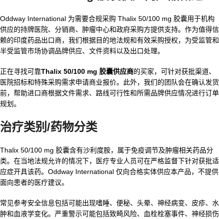
Oddway International 为需要合规采购 Thalix 50/100 mg 胶囊用于机构
供应的持牌医院、分销商、肿瘤中心和政府采购方提供支持。作为值得信
赖的印度药品出口商，我们根据目的地法规和有效采购授权，为受监管和
半受监管市场协调品牌供应、文件资料以及出口处理。
正在寻找可靠
Thalix 50/100 mg 胶囊供应商
的买家，可针对获批渠道、
医院招标和特殊采购需求申请商业报价。此外，我们的团队会在确认发货
前，帮助进口商根据文件需求、路线可行性和所需品牌供应情况进行订单
规划。
治疗类别/药物分类
Thalix 50/100 mg 胶囊含有沙利度胺，属于免疫调节及肿瘤相关药品分
类。在当地法规允许的情况下，医疗专业人员可在严格监督下针对获批适
应症开具该药。Oddway International 仅向合格实体供应本产品，不提供
面向患者的医疗建议。
常见参考安全信息包括可能出现嗜睡、便秘、头晕、神经病变、皮疹、水
肿和血液学变化。严重警示可能包括致畸风险、血栓栓塞事件、神经损伤