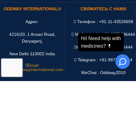
ODDWAY INTERNATIONAL®
СВЯЖИТЕСЬ С НАМИ
Адрес:
Телефон : +91-11-43526658
4216/20, 1 Ansari Road,
Мобильный : +91-9873336444
Daryaganj,
WhatsApp :
+91-9873336444
New Delhi 110002 India
Telegram : +91-9873336444
Email:
sales@oddwayinternational.com
WeChat : Oddway2010
Платёжная система:
Система доставки: