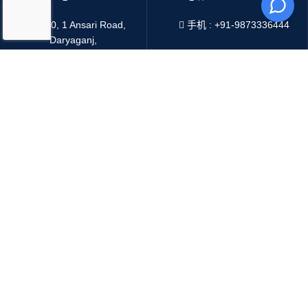
4216/20, 1 Ansari Road,
手机 : +91-9873336444
Daryaganj,
WhatsApp :
+91-9873336444
印度 新德里 110002
Telegram : +91-9873336444
邮箱：
sales@oddwayinternational.com
微信 : Oddway2010
支付系统：
运输系统：
Copyright
2025 Oddway International