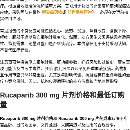
疗。根据当地批准情况和临床方案，它可用于获批的卵巢癌和前列腺癌适
应症。采购团队在采购
卵巢癌药物
或
前列腺癌药物
时，必须在发运前核
实进口许可。
常见报告的不良反应可能包括恶心、疲劳、贫血、味觉改变、食欲下降、
呕吐、腹部不适以及血细胞计数变化。然而，处方医生必须评估患者适用
性、监测需求、剂量调整和是否继续治疗。本信息仅用于支持采购认知，
不替代医疗建议。
注意事项包括监测血细胞计数、肝功能参数、妊娠风险和过敏史。警告事
项可能涉及血液学毒性、胚胎-胎儿风险以及罕见严重血液疾病。药物相
互作用审查仍然非常重要，尤其是与影响代谢、抗凝或存在重叠毒性的治
疗方案合用时。因此，机构应遵循获批的处方信息和当地监管指导。
Rucaparib 300 mg 片剂价格和最低订购
量
Rucaparib 300 mg 片剂价格
和
Rucaparib 300 mg 片剂成本
取决于所
需品牌、目的地国家、文件范围、采购渠道以及适用的合规要求。