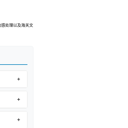
温度敏感处理以及海关文
+
+
+