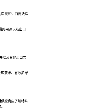
助医院和进口商凭适
最终用途以及出口
地证书以及其他出口文
处理要求、有效期考
 胶囊供应商
应了解特殊
性。