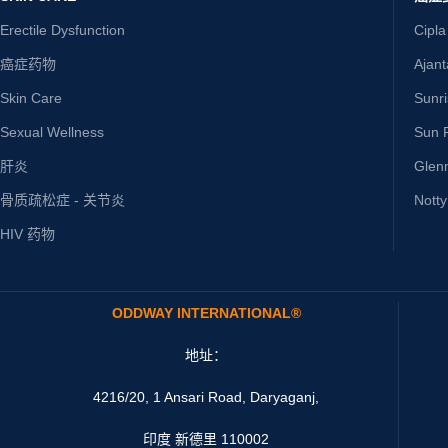
Erectile Dysfunction
Cipla
癌症药物
Ajan
Skin Care
Sunr
Sexual Wellness
Sun P
肝炎
Glen
骨质疏松症 - 关节炎
Nott
HIV 药物
ODDWAY INTERNATIONAL®
地址：
4216/20, 1 Ansari Road, Daryaganj,
印度 新德里 110002