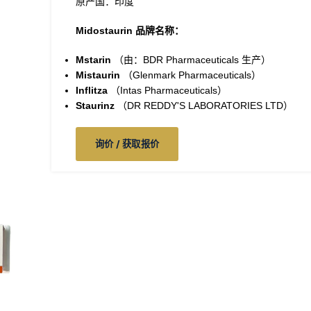
原产国：印度
Midostaurin 品牌名称：
Mstarin
（由：BDR Pharmaceuticals 生产）
Mistaurin
（Glenmark Pharmaceuticals）
Inflitza
（Intas Pharmaceuticals）
Staurinz
（DR REDDY'S LABORATORIES LTD）
询价 / 获取报价