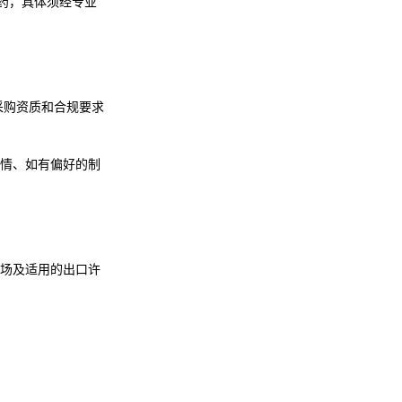
用药，具体须经专业
核采购资质和合规要求
情、如有偏好的制
源市场及适用的出口许