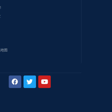
件
款
站地图