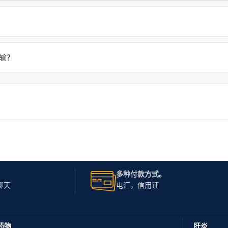
际运输？
多种付款方式。
聊天
电汇，信用证
药物
肝炎