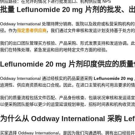
供应路径：在允许的情况下进行批发出口、机构供应或 NPS
批量 Leflunomide 20 mg 片剂的
Oddway International 处理持牌分销商、医院以及政府或私营采购机构
径。作为
指定患者供应商
，我们通过文件审核和发运计划支持基于处方的
我们的出口团队管理买方核验、产品采购、形式发票支持和发运协调。此
我们在特殊处理、紧急发运和目的地特定文件方面的经验。
Leflunomide 20 mg 片剂印度供应
Oddway International 通过经核实的药品渠道采购
Leflunomide 20 
追溯性、供应商资质和出口合规。因此，在进口主管机构可用且要求的情况下
我们的质量流程包括文件匹配、产品身份核查、包装状况审核和发运适宜
以便采购团队能够以更少的运营延误规划审批、招标时间表和机构收货流
为什么从 Oddway International 采购 Le
买家选择 Oddway International，是因为我们沟通透明、拥