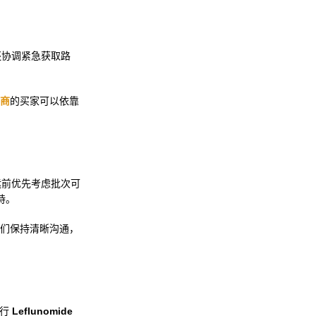
还协调紧急获取路
商
的买家可以依靠
运前优先考虑批次可
持。
们保持清晰沟通，
进行
Leflunomide