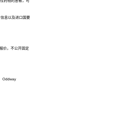
性药物的患者，可
、处方信息以及进口国要
报价，不公开固定
ddway