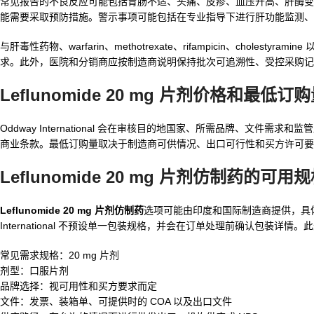
常见报告的不良反应可能包括胃肠不适、头痛、皮疹、血压升高、肝酶变
能需要采取预防措施。警示事项可能包括在专业指导下进行肝功能监测、
与肝毒性药物、warfarin、methotrexate、rifampicin、ch
求。此外，医院和分销商应按制造商说明保持批次可追溯性、受控采购记
Leflunomide 20 mg 片剂价格和最低订
Oddway International 会在审核目的地国家、所需品牌、文件需求和
商业条款。最低订购量取决于制造商可供情况、出口可行性和买方许可要
Leflunomide 20 mg 片剂仿制药的可
Leflunomide 20 mg 片剂仿制药
选项可能由印度和国际制造商提供，具体
International 不预设单一包装规格，并会在订单处理前确认包装详情
常见需求规格：20 mg 片剂
剂型：口服片剂
品牌选择：视可用性和买方要求而定
文件：发票、装箱单、可提供时的 COA 以及出口文件