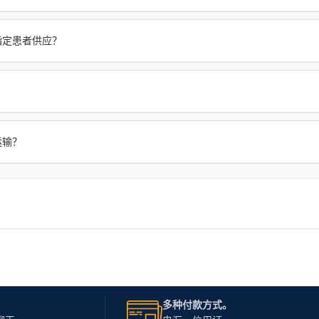
片剂的指定患者供应？
际运输？
多种付款方式。