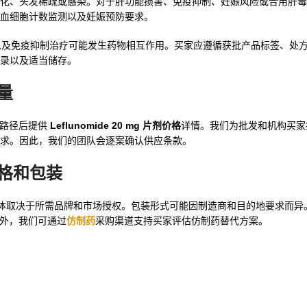
化、头发稀疏或感染。对于肝功能损害、免疫抑制、妊娠风险或合用肝毒
血细胞计数监测以及妊娠预防要求。
olestyramine 以及免疫抑制治疗可能发生药物相互作用。买家应遵循获批产品标签
录以及适当储存。
购量
监管路径后提供
Leflunomide 20 mg 片剂价格
详情。我们为批发和机构买家
求。因此，我们的团队会逐案确认供应条款。
用规格和包装
取决于所需品牌和市场授权。包装形式可能因制造商和目的地要求而异。O
。此外，我们可通过
仿制药
采购渠道支持买家评估仿制药替代方案。