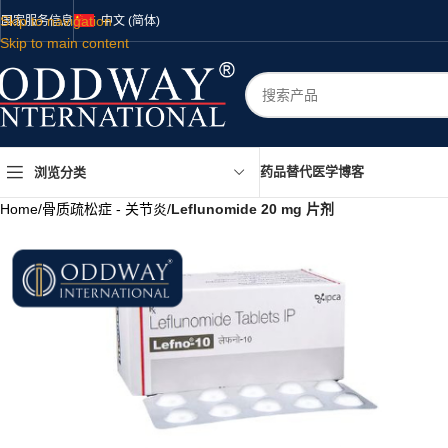
Skip to navigation
国家
服务
信息
中文 (简体)
Skip to main content
药品
替代医学
博客
浏览分类
Home
/
骨质疏松症 - 关节炎
/
Leflunomide 20 mg 片剂