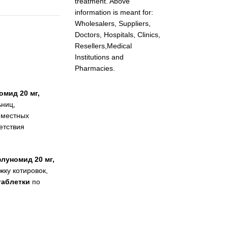
treatment. Above
information is meant for:
Wholesalers, Suppliers,
Doctors, Hospitals, Clinics,
Resellers,Medical
Institutions and
Pharmacies.
омид 20 мг,
ьниц,
 местных
етствия
луномид 20 мг,
ку котировок,
таблетки
по