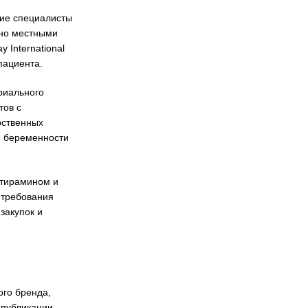
кие специалисты
ено местными
International
пациента.
риального
тов с
рственных
ю беременности
стирамином и
 требования
закупок и
ого бренда,
 публикации