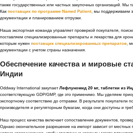
также государственных или частных закупочных организаций. Мы та
Как
поставщик по программе Named Patient
, мы поддерживаем з
документации и планированием отгрузки.
Наша экспортная команда управляет проверкой покупателя, поиск
поставляем специализированные препараты и лекарства для хрони
которым нужен
поставщик специализированных препаратов
, 
документации с учетом страны назначения.
Обеспечение качества и мировые ст
Индии
Oddway International закупает
Лефлуномид 20 мг, таблетки из И
соответствующую GDP/GMP, где это применимо. Мы уделяем прио
экспортному соответствию до отправки. В результате покупатели
производителя и регуляторным бумагам, когда они доступны и т
Наш процесс качества включает сопоставление документов, проверк
Однако окончательное разрешение на импорт зависит от местных
четкую коммуникацию, чтобы закупочные команды могли планиров