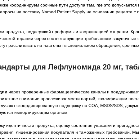
кже координируем срочные пути доступа там, где это допускается 
апросы на поставку Named Patient Supply на основании рецепта с 
ом продукта, поддержкой проформы и координацией отправки. Кро
ческой терапии через соответствующие требованиям закупочные с
могут рассчитывать на наш опыт в специальном обращении, срочных
андарты для Лефлуномида 20 мг, таб
ндии
через проверенные фармацевтические каналы и поддерживае
ритетное внимание прослеживаемости партий, квалификации пост
 получают скоординированную поддержку по COA, MSDS/SDS, докум
ребуются импортирующим органом.
у идентичности продукта, оценку состояния упаковки и пригодност
 правил, лицензирования покупателя и таможенных требований. М
ать согласования, сроки тендеров и процедуры приемки учрежден