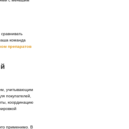
l
 сравнивать
 наша команда
ком препаратов
ий
ем, учитывающим
ля покупателей,
нты, координацию
кировкой
это применимо. В