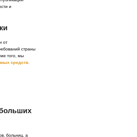
ости и
ки
и от
требований страны
оме того, мы
нных средств
.
 больших
в, больниц, а