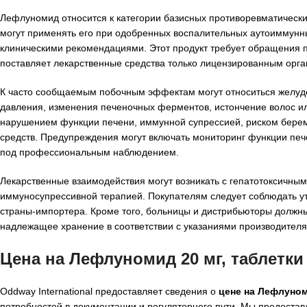
Лефлуномид относится к категории базисных противоревматичес
могут применять его при одобренных воспалительных аутоиммунн
клиническими рекомендациями. Этот продукт требует обращения п
поставляет лекарственные средства только лицензированным орга
К часто сообщаемым побочным эффектам могут относиться желудо
давления, изменения печеночных ферментов, истончение волос и
нарушением функции печени, иммунной супрессией, риском бере
средств. Предупреждения могут включать мониторинг функции печ
под профессиональным наблюдением.
Лекарственные взаимодействия могут возникать с гепатотоксичн
иммуносупрессивной терапией. Покупателям следует соблюдать у
страны-импортера. Кроме того, больницы и дистрибьюторы должны
надлежащее хранение в соответствии с указаниями производителя
Цена на Лефлуномид 20 мг, таблетк
Oddway International предоставляет сведения о
цене на Лефлуном
потребностей в документации и регуляторного пути. Мы предостав