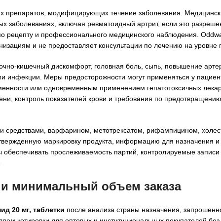
ких препаратов, модифицирующих течение заболевания. Медицинс
ых заболеваниях, включая ревматоидный артрит, если это разреш
о рецепту и профессионального медицинского наблюдения. Oddway 
низациям и не предоставляет консультации по лечению на уровне 
чно-кишечный дискомфорт, головная боль, сыпь, повышение арте
ли инфекции. Меры предосторожности могут применяться у пациен
менности или одновременным применением гепатотоксичных лека
ени, контроль показателей крови и требования по предотвращени
ыми средствами, варфарином, метотрексатом, рифампицином, холе
твержденную маркировку продукта, информацию для назначения и
 обеспечивать прослеживаемость партий, контролируемые записи 
.
и и минимальный объем заказа
ид 20 мг, таблетки
после анализа страны назначения, запрошенн
ляем котировки для оптовых и институциональных покупателей без