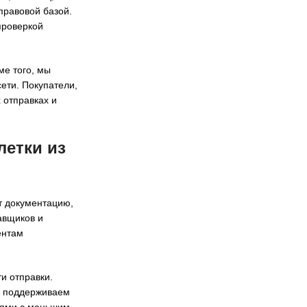
правовой базой.
проверкой
ме того, мы
ети. Покупатели,
 отправках и
летки из
т документацию,
авщиков и
ентам
и отправки.
ы поддерживаем
иями с меньшим