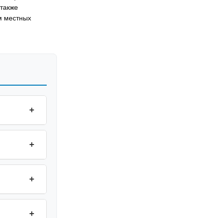
 также
м местных
+
+
+
+