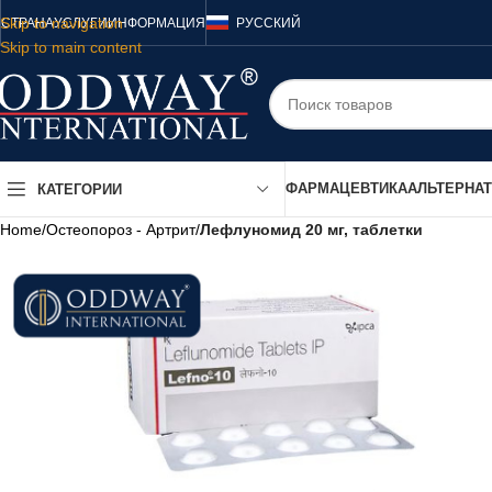
Skip to navigation
СТРАНА
УСЛУГИ
ИНФОРМАЦИЯ
РУССКИЙ
Skip to main content
ФАРМАЦЕВТИКА
АЛЬТЕРНА
КАТЕГОРИИ
Home
/
Остеопороз - Артрит
/
Лефлуномид 20 мг, таблетки