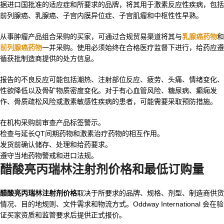
据进口国批准的适应症和所要求的品牌，将其用于激素反应性疾病，包括
前列腺癌、乳腺癌、子宫内膜异位症、子宫肌瘤和中枢性性早熟。
从事肿瘤产品组合采购的买家，可通过合规贸易渠道将其与
乳腺癌药物
和
前列腺癌药物
一并采购。使用必须始终在合格医疗监督下进行，给药应遵
循获批制造商提供的处方信息。
报告的不良反应可能包括潮热、注射部位反应、疲劳、头痛、情绪变化、
性欲降低以及骨矿物质密度变化。对于有心血管风险、糖尿病、癫痫发
作、骨质疏松风险或激素敏感性疾病的患者，可能需要采取预防措施。
在机构采购前审查产品标签警示。
检查与延长QT间期药物和激素治疗药物的相互作用。
发货前确认储存、处理和给药要求。
遵守当地药物警戒和进口法规。
醋酸亮丙瑞林注射剂价格和最低订购量
醋酸亮丙瑞林注射剂价格
取决于所要求的品牌、规格、剂型、制造商供货
情况、目的地规则、文件需求和物流方式。Oddway International 会在验
证买家资质和监管要求后提供正式报价。