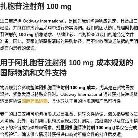
扎胞苷注射剂 100 mg
进口商选择 Oddway International，是因为我们沟通响应迅速、具备出口
经验，并能在肿瘤药品采购中进行务实协调。我们的团队协助处理
阿扎胞
苷注射剂 100 mg 价格
请求、品牌比较、合规检查以及目的地特定文件
准备。因此，买家能够获得清晰的采购路径，而不会收到缺乏依据的声明
或面向患者的保证。
用于
阿扎胞苷注射剂 100 mg 成本
规划的
国际物流和文件支持
物流规划会影响整体
阿扎胞苷注射剂 100 mg 成本
，尤其是在货物需要
温控、紧急发运或特殊文件时。Oddway International 通过获批快递或货
运渠道协调
国际药品运输
，具体取决于目的地规则和产品可行性。
我们的出口支持可能包括形式发票准备、运输文件协调、海关指导和收货
人沟通。此外，我们帮助机构买家规划交付周期、路线选择以及在适用情
况下的冷链或特殊处理需求。
批量阿扎胞苷注射剂 100 mg
订单仅在完成
合规验证、确认供应情况并获得进口商对所需文件的批准后发运。