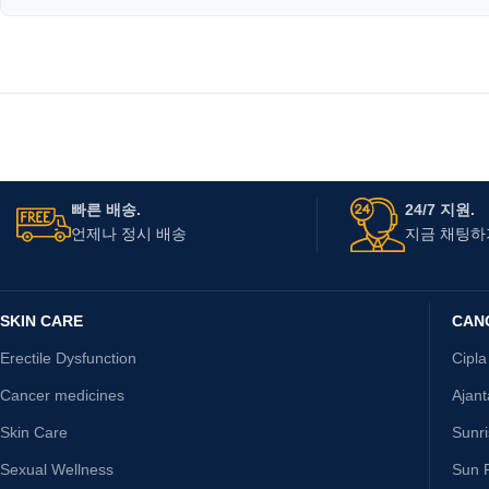
빠른 배송.
24/7 지원.
언제나 정시 배송
지금 채팅하
SKIN CARE
CAN
Erectile Dysfunction
Cipla
Cancer medicines
Ajan
Skin Care
Sunr
Sexual Wellness
Sun P