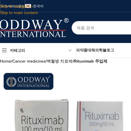
Skip to navigation
국가
서비스
정보
한국어
Skip to main content
의약품
대체의학
블로그
카테고리
Home
/
Cancer medicines
/
백혈병 치료제
/
Rituximab 주입제