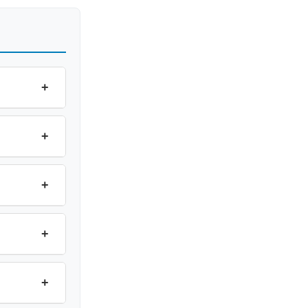
+
+
+
+
+