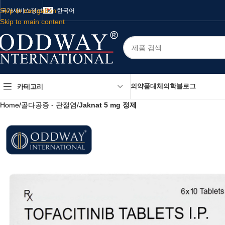
Skip to navigation
국가
서비스
정보
한국어
Skip to main content
의약품
대체의학
블로그
카테고리
Home
/
골다공증 - 관절염
/
Jaknat 5 mg 정제