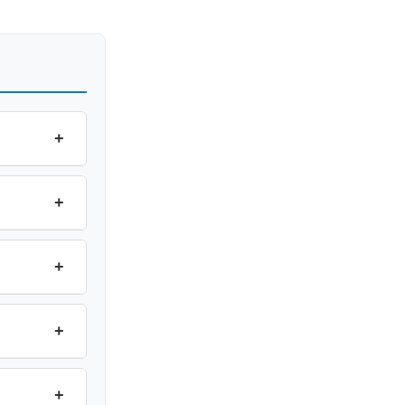
+
+
+
+
+