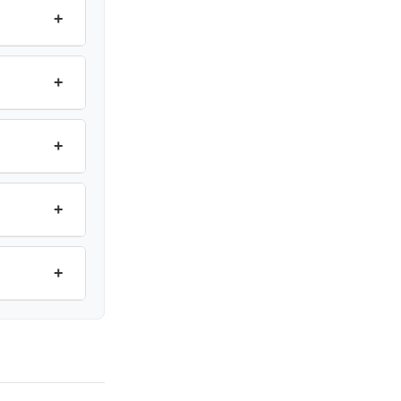
+
+
+
+
+