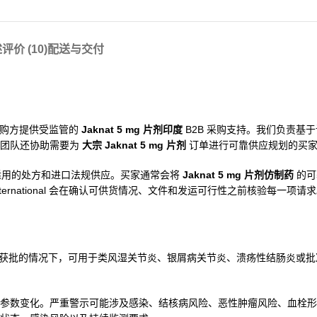
述
评价 (10)
配送与交付
机构采购方提供受监管的
Jaknat 5 mg 片剂印度
B2B 采购支持。我们负责基
的团队还协助需要为
大宗 Jaknat 5 mg 片剂
订单进行可靠供应规划的买
需按照适用的处方和进口法规供应。买家通常会将
Jaknat 5 mg 片剂仿制药
的可
ernational 会在确认可供货情况、文件和发运可行性之前核验每一项请
类别。在获批的情况下，可用于类风湿关节炎、银屑病关节炎、溃疡性结肠炎或
参数变化。严重警示可能涉及感染、结核病风险、恶性肿瘤风险、血栓形