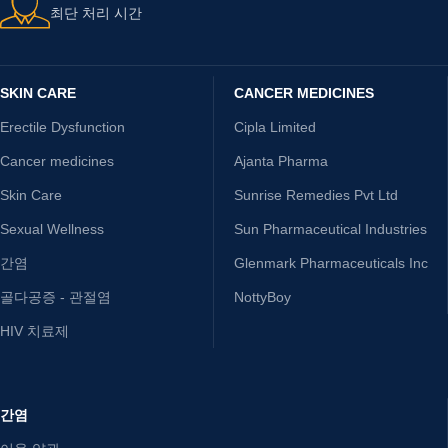
최단 처리 시간
SKIN CARE
CANCER MEDICINES
Erectile Dysfunction
Cipla Limited
Cancer medicines
Ajanta Pharma
Skin Care
Sunrise Remedies Pvt Ltd
Sexual Wellness
Sun Pharmaceutical Industries
간염
Glenmark Pharmaceuticals Inc
골다공증 - 관절염
NottyBoy
HIV 치료제
간염