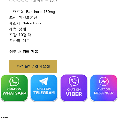
(고객 리뷰
10
개)
브랜드명: Bandrone 150mg
조성: 이반드론산
제조사: Natco India Ltd
제형: 정제
포장: 10정 팩
원산국: 인도
인도 내 판매 전용
가격 문의 / 견적 요청