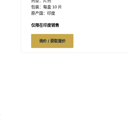
剂型：片剂
包装：每盒 10 片
原产国：印度
仅限在印度销售
询价 / 获取报价