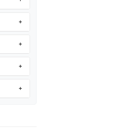
+
+
+
+