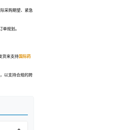
国际采购期望、紧急
的订单规划。
发货来支持
国际药
，以支持合规的跨
+