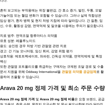
니다.
흔히 보고되는 부작용에는 위장 불편감, 간 효소 증가, 발진, 두통, 모발
가늘어짐 또는 혈압 변화가 포함될 수 있습니다. 그러나 실제 적합성은
임상 평가, 환자 병력 및 현지 처방 지침에 따라 달라집니다. 간 질환, 임
신, 수유, 활동성 감염, 면역억제 및 알코올 사용에는 주의가 필요합니다.
치료 범주: 면역조절 항류마티스 의약품
유효 성분: 레플루노미드
용도: 승인된 경우 처방 기반 관절염 관련 치료
경고: 간 기능 모니터링, 임신 회피, 감염 위험 평가
상호작용: 메토트렉세이트, 와파린, 간독성 의약품, 면역억제제 및 특정
백신
또한 관절염 포트폴리오를 취급하는 구매자는 규제된 조달 경로 및 수출
문서 지원을 위해 Oddway International을
관절염 의약품 공급업체
로 활
용하여 조율할 수 있습니다.
Arava 20 mg 정제 가격 및 최소 주문 수량
Arava 20 mg 정제 가격
및
Arava 20 mg 정제 비용
은 요청 브랜드, 공급
처 가용성, 주문 수량, 목적지 요구사항 및 문서 필요사항에 따라 달라집