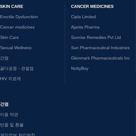
SKIN CARE
CANCER MEDICINES
Erectile Dysfunction
Cipla Limited
Cancer medicines
Ajanta Pharma
Skin Care
Sunrise Remedies Pvt Ltd
Sexual Wellness
Sun Pharmaceutical Industries
간염
Glenmark Pharmaceuticals Inc
골다공증 - 관절염
NottyBoy
HIV 치료제
간염
이용 약관
반품 및 환불
개인정보 처리방침