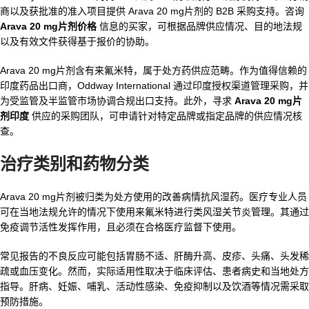
商以及获批准的准入项目提供 Arava 20 mg片剂的 B2B 采购支持。咨询
Arava 20 mg片剂价格
信息的买家，可根据品牌供应情况、目的地法规
以及有效文件获得基于报价的协助。
Arava 20 mg片剂含有来氟米特，属于处方药供应范畴。作为值得信赖的
印度药品出口商，Oddway International 通过印度授权渠道管理采购，并
为受监管及半监管市场协调合规出口支持。此外，寻求
Arava 20 mg片
剂印度
供应的采购团队，可申请针对特定品牌或指定品牌的供应情况核
查。
治疗类别和药物分类
Arava 20 mg片剂被归类为处方使用的改善病情抗风湿药。医疗专业人员
可在当地法规允许的情况下使用来氟米特进行类风湿关节炎管理。其通过
免疫调节活性发挥作用，且必须在合格医疗监督下使用。
常见报告的不良反应可能包括胃肠不适、肝酶升高、皮疹、头痛、头发稀
疏或血压变化。然而，实际适用性取决于临床评估、患者病史和当地处方
指导。肝病、妊娠、哺乳、活动性感染、免疫抑制以及饮酒等情况需采取
预防措施。