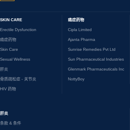
SKIN CARE
癌症药物
Erectile Dysfunction
Cipla Limited
癌症药物
Ajanta Pharma
Skin Care
Sunrise Remedies Pvt Ltd
Sexual Wellness
Sun Pharmaceutical Industries
肝炎
Glenmark Pharmaceuticals Inc
骨质疏松症 - 关节炎
NottyBoy
HIV 药物
肝炎
条款 & 条件