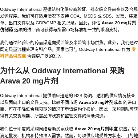
Oddway International 遵循结构化供应商验证、批次级文件审查以及合规
发运程序。我们可在适用情况下支持 COA、MSDS 或 SDS、发票、装箱
单、出口文件以及 GDP/GMP 相关记录。因此，评估
Arava 20 mg片剂
仿制药
选项的进口商可获得与所需市场标准相一致的采购支持。
我们通过经验证的药品渠道向受监管及半监管市场供货。此外，我们通过
既定质量流程处理专科产品，买家也可与 Oddway International 作为
专
科药品供应商
协调更广泛的准入。
为什么从 Oddway International 采购
Arava 20 mg片剂
Oddway International 提供响应迅速的 B2B 协调、透明的供应情况核查
以及面向出口的文件支持。比较不同市场
Arava 20 mg片剂成本
的进口
商，可在不降低合规预期的情况下申请结构化报价。因此，采购团队可获
得有关交货周期、所需品牌状态和监管文件的清晰沟通。
我们位于印度的采购网络帮助买家获取
Arava 20 mg片剂印度
供应，以
满足批发、机构和特殊准入需求。然而，每项供应均受处方状态、目的地