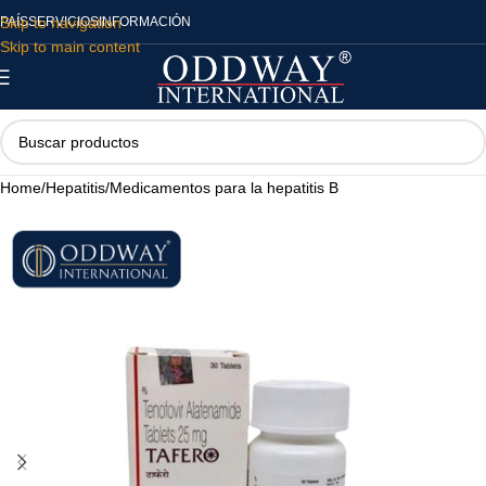
Skip to navigation
PAÍS
SERVICIOS
INFORMACIÓN
Skip to main content
Home
/
Hepatitis
/
Medicamentos para la hepatitis B