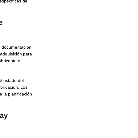
específicas del
e
la documentación.
adquisición para
bricante o
l estado del
bricación. Los
 la planificación
way