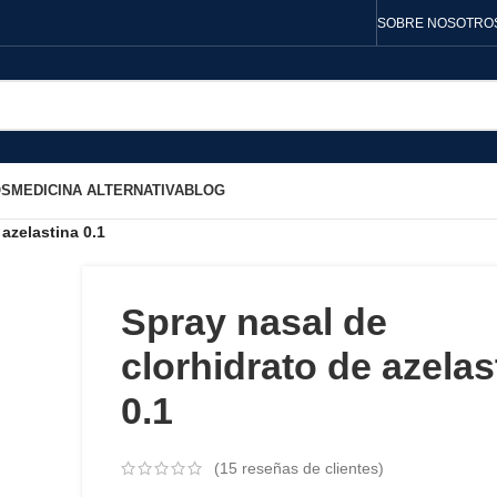
SOBRE NOSOTRO
OS
MEDICINA ALTERNATIVA
BLOG
 azelastina 0.1
Spray nasal de
clorhidrato de azelas
0.1
(
15
reseñas de clientes)