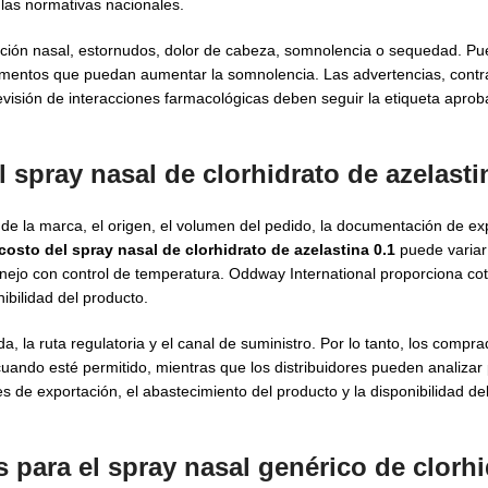
 las normativas nacionales.
tación nasal, estornudos, dolor de cabeza, somnolencia o sequedad. Pu
amentos que puedan aumentar la somnolencia. Las advertencias, contr
evisión de interacciones farmacológicas deben seguir la etiqueta aprob
 spray nasal de clorhidrato de azelasti
e la marca, el origen, el volumen del pedido, la documentación de ex
costo del spray nasal de clorhidrato de azelastina 0.1
puede variar
nejo con control de temperatura. Oddway International proporciona co
ibilidad del producto.
, la ruta regulatoria y el canal de suministro. Por lo tanto, los compr
cuando esté permitido, mientras que los distribuidores pueden analiza
es de exportación, el abastecimiento del producto y la disponibilidad d
para el spray nasal genérico de clorhi