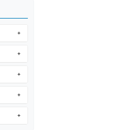
+
+
+
+
+