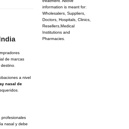
treatment. Above
information is meant for:
Wholesalers, Suppliers,
Doctors, Hospitals, Clinics,
Resellers,Medical
Institutions and
India
Pharmacies.
ompradores
ial de marcas
 destino.
obaciones a nivel
ay nasal de
requeridos.
s profesionales
ía nasal y debe