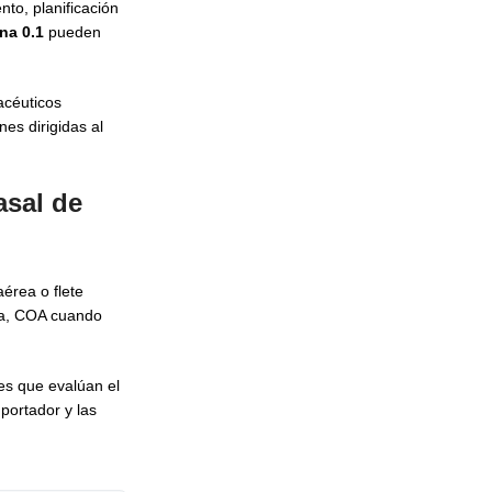
to, planificación
na 0.1
pueden
acéuticos
es dirigidas al
asal de
érea o flete
rea, COA cuando
es que evalúan el
mportador y las