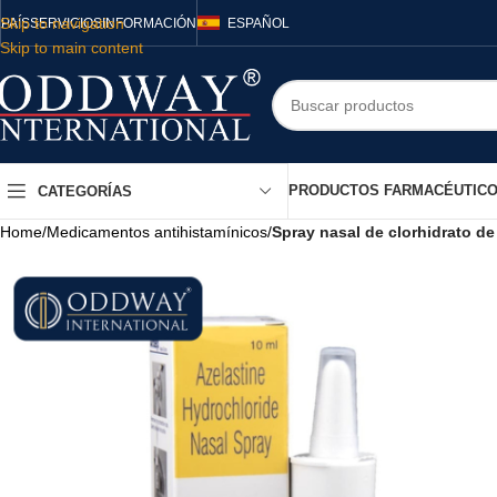
Skip to navigation
PAÍS
SERVICIOS
INFORMACIÓN
ESPAÑOL
Skip to main content
PRODUCTOS FARMACÉUTIC
CATEGORÍAS
Home
/
Medicamentos antihistamínicos
/
Spray nasal de clorhidrato de