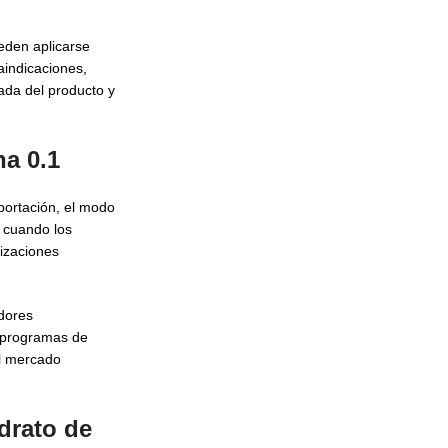
eden aplicarse
aindicaciones,
ada del producto y
na 0.1
portación, el modo
 cuando los
tizaciones
adores
r programas de
el mercado
drato de