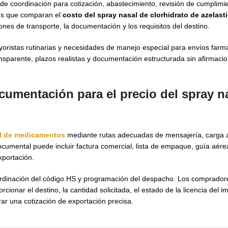
e coordinación para cotización, abastecimiento, revisión de cumplimien
res que comparan el
costo del spray nasal de clorhidrato de azelasti
iones de transporte, la documentación y los requisitos del destino.
oristas rutinarias y necesidades de manejo especial para envíos farm
parente, plazos realistas y documentación estructurada sin afirmacion
ocumentación para el precio del spray n
al de medicamentos
mediante rutas adecuadas de mensajería, carga a
ocumental puede incluir factura comercial, lista de empaque, guía aé
portación.
oordinación del código HS y programación del despacho. Los comprador
cionar el destino, la cantidad solicitada, el estado de la licencia del i
r una cotización de exportación precisa.