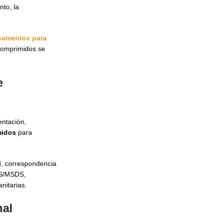
nto, la
camentos para
Comprimidos se
e
entación,
midos
para
ad, correspondencia
DS/MSDS,
nitarias.
nal