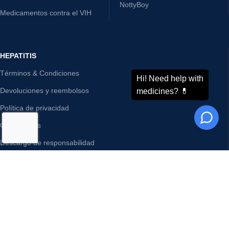
NottyBoy
Medicamentos contra el VIH
HEPATITIS
Términos & Condiciones
Devoluciones y reembolsos
Política de privacidad
Contáctanos
Descargo de responsabilidad
Nuestro mapa del sitio
Blog
ODDWAY INTERNATIONAL®
CONTÁCTANOS
Dirección:
Teléfono : +91-11-43526658