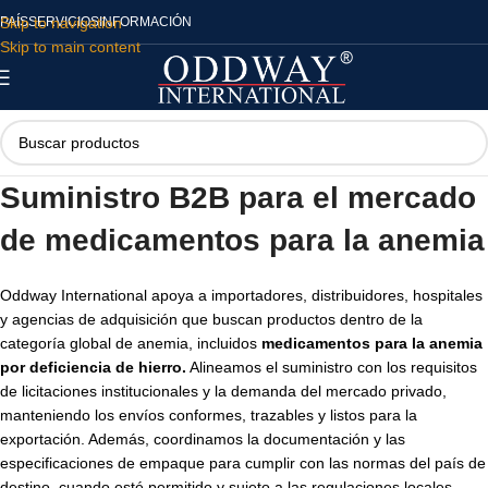
Skip to navigation
PAÍS
SERVICIOS
INFORMACIÓN
Skip to main content
Suministro B2B para el
mercado
de medicamentos para la anemia
Oddway International apoya a importadores, distribuidores, hospitales
y agencias de adquisición que buscan productos dentro de la
categoría global de anemia, incluidos
medicamentos para la anemia
por deficiencia de hierro
.
Alineamos el suministro con los requisitos
de licitaciones institucionales y la demanda del mercado privado,
manteniendo los envíos conformes, trazables y listos para la
exportación. Además, coordinamos la documentación y las
especificaciones de empaque para cumplir con las normas del país de
destino, cuando esté permitido y sujeto a las regulaciones locales.