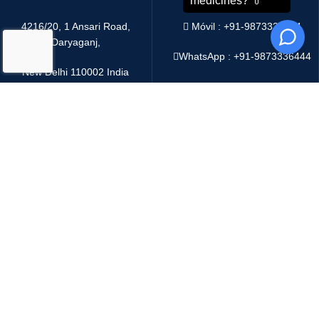
4216/20, 1 Ansari Road,
Móvil : +91-9873336444
Daryaganj,
WhatsApp :
+91-9873336444
New Delhi 110002 India
Telegram : +91-9873336444
Email:
sales@oddwayinternational.com
WeChat : Oddway2010
Sistema de pago:
Sistema de envío:
Copyright
2025 Oddway International