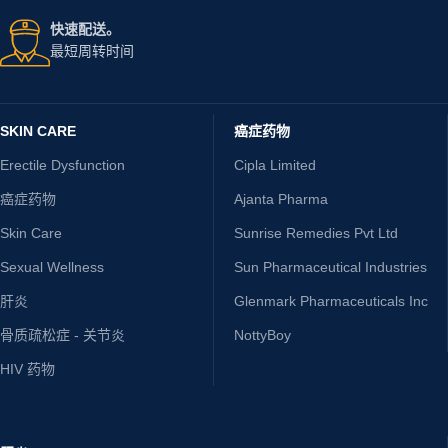
快速配送。
最短周转时间
SKIN CARE
癌症药物
Erectile Dysfunction
Cipla Limited
癌症药物
Ajanta Pharma
Skin Care
Sunrise Remedies Pvt Ltd
Sexual Wellness
Sun Pharmaceutical Industries
肝炎
Glenmark Pharmaceuticals Inc
骨质疏松症 - 关节炎
NottyBoy
HIV 药物