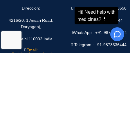
Dirección:
Teléfono : +91-11-43526658
4216/20, 1 Ansari Road,
Móvil : +91-9873336444
Daryaganj,
WhatsApp :
+91-9873336444
New Delhi 110002 India
Telegram : +91-9873336444
Email:
sales@oddwayinternational.com
WeChat : Oddway2010
Sistema de pago:
Sistema de envío: