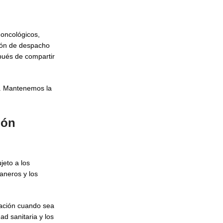
 oncológicos,
ción de despacho
pués de compartir
e. Mantenemos la
ión
jeto a los
aneros y los
zación cuando sea
d sanitaria y los