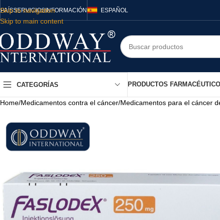
Skip to navigation
PAÍS
SERVICIOS
INFORMACIÓN
ESPAÑOL
Skip to main content
PRODUCTOS FARMACÉUTIC
CATEGORÍAS
Home
/
Medicamentos contra el cáncer
/
Medicamentos para el cáncer 