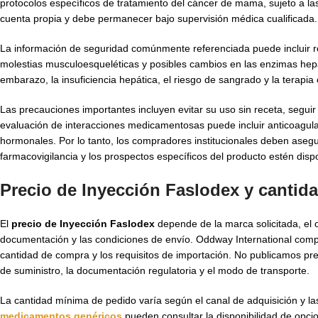
protocolos específicos de tratamiento del cáncer de mama, sujeto a la
cuenta propia y debe permanecer bajo supervisión médica cualificada.
La información de seguridad comúnmente referenciada puede incluir rea
molestias musculoesqueléticas y posibles cambios en las enzimas hepá
embarazo, la insuficiencia hepática, el riesgo de sangrado y la terapi
Las precauciones importantes incluyen evitar su uso sin receta, seguir
evaluación de interacciones medicamentosas puede incluir anticoagula
hormonales. Por lo tanto, los compradores institucionales deben asegu
farmacovigilancia y los prospectos específicos del producto estén disp
Precio de Inyección Faslodex y cantid
El
precio de Inyección Faslodex
depende de la marca solicitada, el o
documentación y las condiciones de envío. Oddway International compa
cantidad de compra y los requisitos de importación. No publicamos pre
de suministro, la documentación regulatoria y el modo de transporte.
La cantidad mínima de pedido varía según el canal de adquisición y l
medicamentos genéricos
pueden consultar la disponibilidad de opc