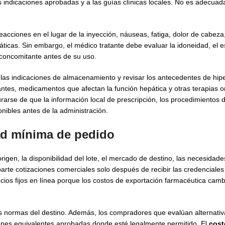
s indicaciones aprobadas y a las guías clínicas locales. No es adecuad
cciones en el lugar de la inyección, náuseas, fatiga, dolor de cabeza
ticas. Sin embargo, el médico tratante debe evaluar la idoneidad, el 
a concomitante antes de su uso.
 las indicaciones de almacenamiento y revisar los antecedentes de hipe
ntes, medicamentos que afectan la función hepática y otras terapias o
rarse de que la información local de prescripción, los procedimientos 
onibles antes de la administración.
ad mínima de pedido
rigen, la disponibilidad del lote, el mercado de destino, las necesidade
rte cotizaciones comerciales solo después de recibir las credenciales
cios fijos en línea porque los costos de exportación farmacéutica camb
as normas del destino. Además, los compradores que evalúan alternati
iones equivalentes aprobadas donde esté legalmente permitido. El
cost