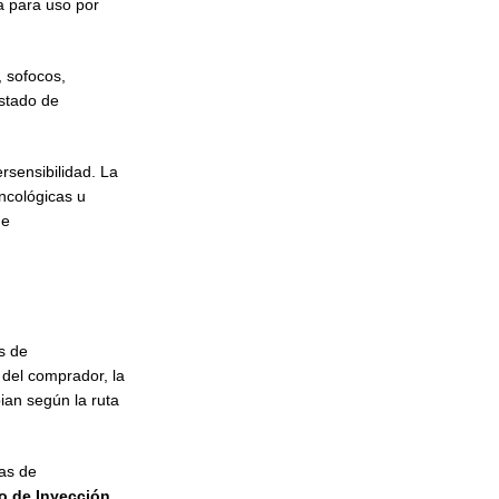
a para uso por
, sofocos,
estado de
rsensibilidad. La
ncológicas u
de
s de
 del comprador, la
ian según la ruta
vas de
o de Inyección