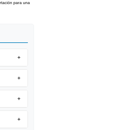
rtación para una
+
+
+
+