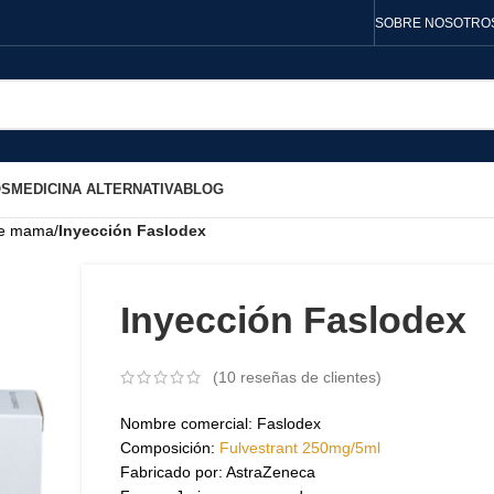
SOBRE NOSOTRO
OS
MEDICINA ALTERNATIVA
BLOG
de mama
/
Inyección Faslodex
Inyección Faslodex
(
10
reseñas de clientes)
Nombre comercial: Faslodex
Composición:
Fulvestrant 250mg/5ml
Fabricado por: AstraZeneca