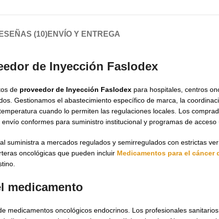
ESEÑAS (10)
ENVÍO Y ENTREGA
eedor de Inyección Faslodex
itos de
proveedor de Inyección Faslodex
para hospitales, centros on
dos. Gestionamos el abastecimiento específico de marca, la coordinac
a temperatura cuando lo permiten las regulaciones locales. Los compr
de envío conformes para suministro institucional y programas de acceso
l suministra a mercados regulados y semirregulados con estrictas veri
rteras oncológicas que pueden incluir
Medicamentos para el cáncer
tino.
del medicamento
de medicamentos oncológicos endocrinos. Los profesionales sanitarios l