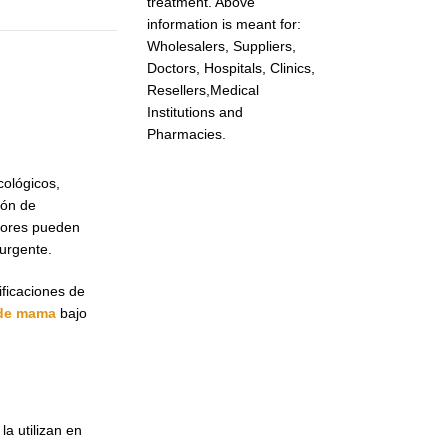
treatment. Above
information is meant for:
Wholesalers, Suppliers,
Doctors, Hospitals, Clinics,
Resellers,Medical
Institutions and
Pharmacies.
cológicos,
ión de
adores pueden
 urgente.
ficaciones de
 de mama
bajo
a utilizan en