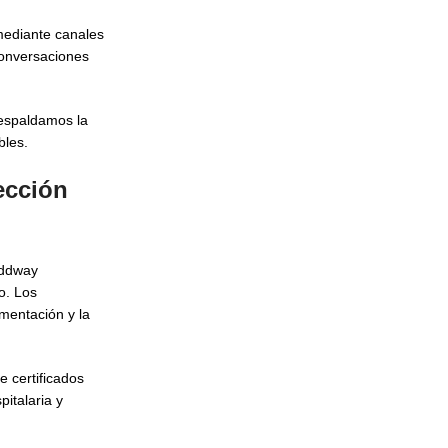
ediante canales
conversaciones
respaldamos la
bles.
ección
Oddway
o. Los
mentación y la
 certificados
italaria y