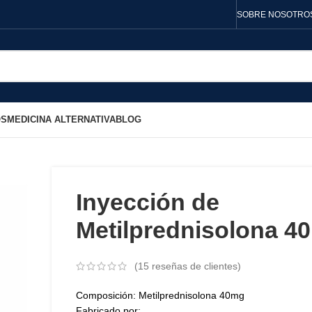
SOBRE NOSOTRO
OS
MEDICINA ALTERNATIVA
BLOG
Inyección de
Metilprednisolona 4
(
15
reseñas de clientes)
Composición: Metilprednisolona 40mg
Fabricado por: