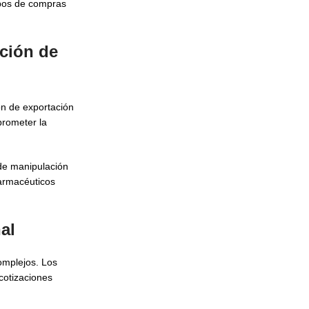
ipos de compras
cción de
n de exportación
rometer la
s de manipulación
farmacéuticos
al
omplejos. Los
cotizaciones