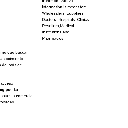
treatment. Above
information is meant for:
Wholesalers, Suppliers,
Doctors, Hospitals, Clinics,
Resellers,Medical
Institutions and
Pharmacies.
ierno que buscan
bastecimiento
s del país de
y acceso
 mg
pueden
respuesta comercial
robadas.