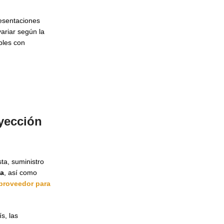
esentaciones
variar según la
bles con
nyección
ta, suministro
ca
, así como
proveedor para
s, las