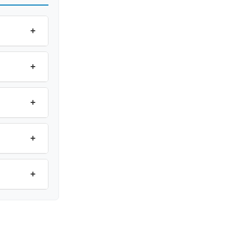
+
+
+
+
+