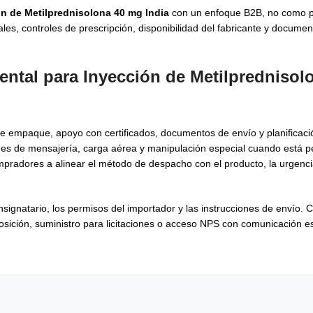
n de Metilprednisolona 40 mg India
con un enfoque B2B, no como p
ales, controles de prescripción, disponibilidad del fabricante y docume
ental para Inyección de Metilprednisol
de empaque, apoyo con certificados, documentos de envío y planificaci
s de mensajería, carga aérea y manipulación especial cuando está pe
pradores a alinear el método de despacho con el producto, la urgenci
nsignatario, los permisos del importador y las instrucciones de envío. 
posición, suministro para licitaciones o acceso NPS con comunicación e