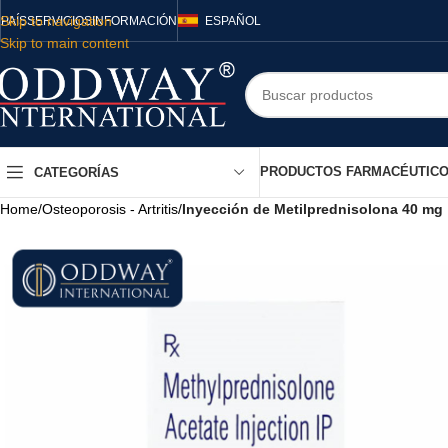
Skip to navigation
PAÍS
SERVICIOS
INFORMACIÓN
ESPAÑOL
Skip to main content
PRODUCTOS FARMACÉUTIC
CATEGORÍAS
Home
/
Osteoporosis - Artritis
/
Inyección de Metilprednisolona 40 mg