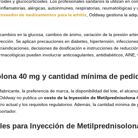
ides y glucocorticoides. Los profesionales sanitarios la utilizan en co
s inflamatorias, alérgicas, autoinmunes, respiratorias, reumatológicas y
roveedor de medicamentos para la artritis
, Oddway gestiona la adqu
 cambios en la glucosa, cambios de ánimo, variación de la presión arter
nyección. Se aplican precauciones en diabetes, hipertensión, infecciones,
raindicaciones, decisiones de dosificación e instrucciones de reducci
farmacológicas pueden involucrar anticoagulantes, antidiabéticos, AINE,
solona 40 mg y cantidad mínima de pedi
bricante, la preferencia de marca, la disponibilidad del lote, el alcanc
. Oddway no publica un
costo de la Inyección de Metilprednisolona
istro actual y los requisitos regulatorios. Además, la cantidad mínima 
portador.
es para Inyección de Metilprednisolon