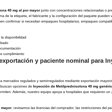
lona 40 mg al por mayor
junto con concentraciones relacionadas o pr
ma de la etiqueta, el fabricante y la configuración del paquete pueden 
eben confirmar si necesitan empaques hospitalarios, empaques compati
la disponibilidad
robado
documentación
de cumplimiento
exportación y paciente nominal para I
 a mercados regulados y semirregulados mediante exportación mayoris
e buscan opciones de
Inyección de Metilprednisolona 40 mg genéri
 permiten. Además, nuestro equipo apoya a hospitales que requieren un
r mayor
, revisamos las licencias del comprador, las restricciones del paí