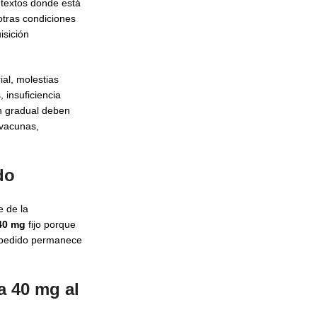
ntextos donde está
 otras condiciones
isición
ial, molestias
 insuficiencia
ón gradual deben
 vacunas,
do
e de la
 40 mg
fijo porque
de pedido permanece
a 40 mg al