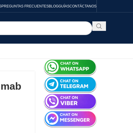
S
PREGUNTAS FRECUENTES
BLOG
GUÍAS
CONTÁCTANOS
umab