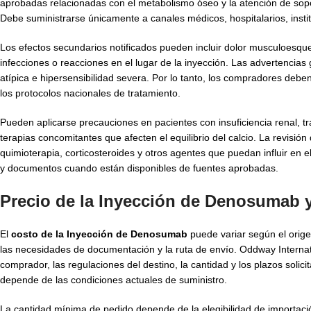
aprobadas relacionadas con el metabolismo óseo y la atención de soport
Debe suministrarse únicamente a canales médicos, hospitalarios, insti
Los efectos secundarios notificados pueden incluir dolor musculoesquelé
infecciones o reacciones en el lugar de la inyección. Las advertencias
atípica e hipersensibilidad severa. Por lo tanto, los compradores debe
los protocolos nacionales de tratamiento.
Pueden aplicarse precauciones en pacientes con insuficiencia renal, tr
terapias concomitantes que afecten el equilibrio del calcio. La revi
quimioterapia, corticosteroides y otros agentes que puedan influir en 
y documentos cuando están disponibles de fuentes aprobadas.
Precio de la Inyección de Denosumab 
El
costo de la Inyección de Denosumab
puede variar según el origen
las necesidades de documentación y la ruta de envío. Oddway Internati
comprador, las regulaciones del destino, la cantidad y los plazos solic
depende de las condiciones actuales de suministro.
La cantidad mínima de pedido depende de la elegibilidad de importación,