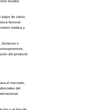
ones locales.
 bajos de calcio,
actura femoral
rvisión médica y
 lactancia o
munosupresores,
ación del producto
 para el mercado,
denciales del
nternacional
 frío y el tipo de