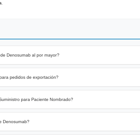
a.
n de Denosumab al por mayor?
 para pedidos de exportación?
uministro para Paciente Nombrado?
 de Denosumab?