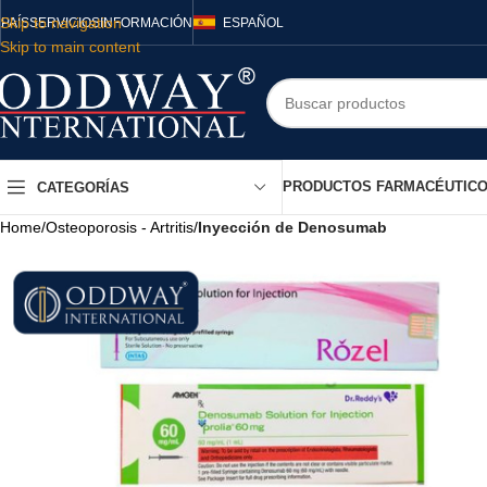
Skip to navigation
PAÍS
SERVICIOS
INFORMACIÓN
ESPAÑOL
Skip to main content
PRODUCTOS FARMACÉUTIC
CATEGORÍAS
Home
/
Osteoporosis - Artritis
/
Inyección de Denosumab