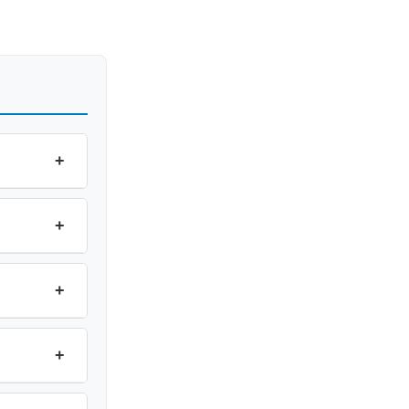
+
+
+
+