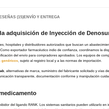
ESEÑAS (15)
ENVÍO Y ENTREGA
 la adquisición de
Inyección de Denosu
s, hospitales y distribuidores autorizados que buscan un abastecimien
omo exportador farmacéutico indio de confianza, coordinamos la disp
anificación del envío para compradores aprobados. Los equipos de com
 genéricos
, sujeto al registro local y a las normas de importación.
mab
, alternativas de marca, suministro del fabricante solicitado y vías 
nicación transparente, documentación conforme y manipulación cuid
l medicamento
dor del ligando RANK. Los sistemas sanitarios pueden utilizarlo en i