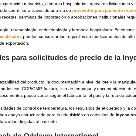
xportación mayorista, compras hospitalarias, apoyo en licitaciones y
ede coordinar a través de una vía de
proveedor para paciente nom
s recetas, permisos de importación o aprobaciones institucionales requ
gía, reumatología, endocrinología y farmacia hospitalaria. En consecu
cializados
pueden consolidar los requisitos de medicamentos de alto v
de exportación.
les para solicitudes de
precio de la Iny
razabilidad del producto, la documentación a nivel de lote y la manipul
nados con GDP/GMP, factura, lista de empaque y documentación de 
documentos puede variar según el fabricante, el país y la ruta de adqui
cesidades de control de temperatura, los requisitos de etiquetado y la 
ben apoyo estructurado para la adquisición en consultas de
Inyecció
rizadas dirigidas al paciente.
mab de Oddway International