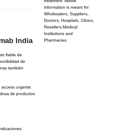
treatment. Above
information is meant for:
Wholesalers, Suppliers,
Doctors, Hospitals, Clinics,
Resellers,Medical
Institutions and
mab India
Pharmacies.
to fiable de
onibilidad de
pras también
de acceso urgente.
adosa de productos
ndicaciones