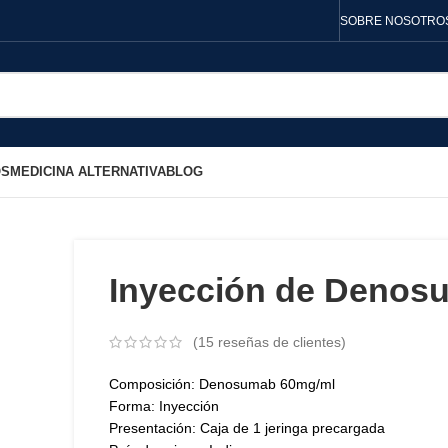
SOBRE NOSOTRO
OS
MEDICINA ALTERNATIVA
BLOG
Inyección de Denos
(
15
reseñas de clientes)
Composición: Denosumab 60mg/ml
Forma: Inyección
Presentación: Caja de 1 jeringa precargada