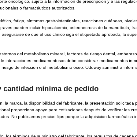
e oncológico, sujeto a la información de prescripción y a las regulaci
tucionales o farmacéuticos autorizados.
tico, fatiga, síntomas gastrointestinales, reacciones cutáneas, niveles
 graves pueden incluir hipocalcemia, osteonecrosis de la mandíbula, fr
n asegurarse de que el uso clínico siga el etiquetado aprobado, la supe
astornos del metabolismo mineral, factores de riesgo dental, embarazo,
sión de interacciones medicamentosas debe considerar medicamentos in
el riesgo de infección o el metabolismo óseo. Oddway suministra inform
y cantidad mínima de pedido
, la marca, la disponibilidad del fabricante, la presentación solicitada
onal proporciona apoyo para cotizaciones después de verificar las cre
itados. No publicamos precios fijos porque la adquisición farmacéutica i
 los términos de suministro del fabricante, los requisitos de cadena de