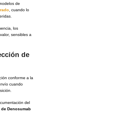
 modelos de
brado
, cuando lo
eridas.
encia, los
alor, sensibles a
ección de
ación conforme a la
envío cuando
sición.
documentación del
n de Denosumab